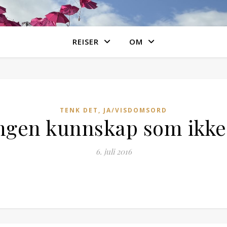
REISER
OM
TENK DET, JA/VISDOMSORD
ingen kunnskap som ikke e
6. juli 2016