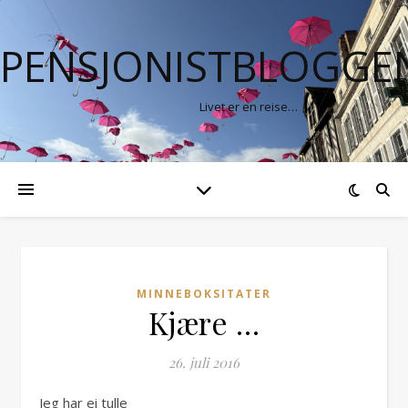
PENSJONISTBLOGGE
Livet er en reise…
MINNEBOKSITATER
Kjære …
26. juli 2016
Jeg har ei tulle