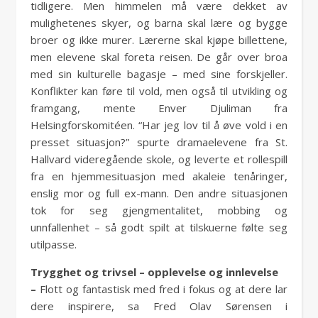
tidligere. Men himmelen må være dekket av
mulighetenes skyer, og barna skal lære og bygge
broer og ikke murer. Lærerne skal kjøpe billettene,
men elevene skal foreta reisen. De går over broa
med sin kulturelle bagasje – med sine forskjeller.
Konflikter kan føre til vold, men også til utvikling og
framgang, mente Enver Djuliman fra
Helsingforskomitéen. “Har jeg lov til å øve vold i en
presset situasjon?” spurte dramaelevene fra St.
Hallvard videregående skole, og leverte et rollespill
fra en hjemmesituasjon med akaleie tenåringer,
enslig mor og full ex-mann. Den andre situasjonen
tok for seg gjengmentalitet, mobbing og
unnfallenhet – så godt spilt at tilskuerne følte seg
utilpasse.
Trygghet og trivsel – opplevelse og innlevelse
–
Flott og fantastisk med fred i fokus og at dere lar
dere inspirere, sa Fred Olav Sørensen i