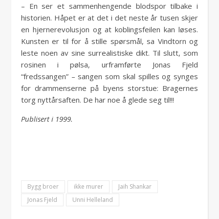
– En ser et sammenhengende blodspor tilbake i
historien. Håpet er at det i det neste år tusen skjer
en hjernerevolusjon og at koblingsfeilen kan løses.
Kunsten er til for å stille spørsmål, sa Vindtorn og
leste noen av sine surrealistiske dikt. Til slutt, som
rosinen i pølsa, urframførte Jonas Fjeld
“fredssangen” – sangen som skal spilles og synges
for drammenserne på byens storstue: Bragernes
torg nyttårsaften. De har noe å glede seg til!!!
Publisert i 1999.
Bygg broer
ikke murer
Jaih Shankar
Jonas Fjeld
Unni Helleland