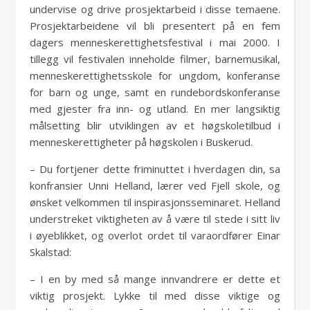
undervise og drive prosjektarbeid i disse temaene.
Prosjektarbeidene vil bli presentert på en fem
dagers menneskerettighetsfestival i mai 2000. I
tillegg vil festivalen inneholde filmer, barnemusikal,
menneskerettighetsskole for ungdom, konferanse
for barn og unge, samt en rundebordskonferanse
med gjester fra inn- og utland. En mer langsiktig
målsetting blir utviklingen av et høgskoletilbud i
menneskerettigheter på høgskolen i Buskerud.
– Du fortjener dette friminuttet i hverdagen din, sa
konfransier Unni Helland, lærer ved Fjell skole, og
ønsket velkommen til inspirasjonsseminaret. Helland
understreket viktigheten av å være til stede i sitt liv
i øyeblikket, og overlot ordet til varaordfører Einar
Skalstad:
– I en by med så mange innvandrere er dette et
viktig prosjekt. Lykke til med disse viktige og