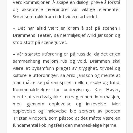
Verdikommisjonen. Å skape en dialog, prøve å forstå
og akseptere hverandre var viktige elementer
Sørensen trakk fram i det videre arbeidet.
– Det har alltid vært en drøm å stå på scenen i
Drammens Teater, sa nærmiljøsjef Arild Jansson og
stod støtt på scenegulvet.
– Vår største utfordring er på russida, da det er en
sammenheng mellom rus og vold. Drammen skal
være et bysamfunn preget av trygghet, trivsel og
kulturelle utfordringer, sa Arild Jansson og mente at
man måtte se på samspillet mellom skole og fritid.
Kommunaldirektør for undervisning, Kari Høyer,
mente at verdivalg ikke læres gjennom informasjon,
men gjennom opplevelse og innlevelse. Mer
opplevelse og innlevelse ble servert av poeten
Triztan Vindtorn, som påstod at det måtte være en
fundamental koblingsfeil i den menneskelige hjerne.