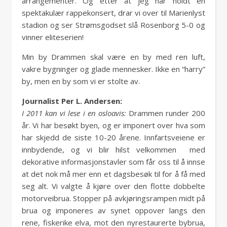
arrangementer. Og etter at jeg har holdt en
spektakulær rappekonsert, drar vi over til Marienlyst
stadion og ser Strømsgodset slå Rosenborg 5-0 og
vinner eliteserien!
Min by Drammen skal være en by med ren luft,
vakre bygninger og glade mennesker. Ikke en “harry”
by, men en by som vi er stolte av.
Journalist Per L. Andersen:
I 2011 kan vi lese i en osloavis:
Drammen runder 200
år. Vi har besøkt byen, og er imponert over hva som
har skjedd de siste 10-20 årene. Innfartsveiene er
innbydende, og vi blir hilst velkommen med
dekorative informasjonstavler som får oss til å innse
at det nok må mer enn et dagsbesøk til for å få med
seg alt. Vi valgte å kjøre over den flotte dobbelte
motorveibrua. Stopper på avkjøringsrampen midt på
brua og imponeres av synet oppover langs den
rene, fiskerike elva, mot den nyrestaurerte bybrua,