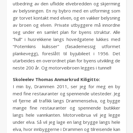
utbedring av den uflidde elvebredden og skjerming
av belysningen. En ny bybro med en utforming som
gir torvet kontakt med elven, og en vakker belysning
av broen og elven. Private utbyggere må innordne
seg under en samlet plan for byens struktur. Alle
“hull” i husrekkene langs hovedgatene lukkes med
“Potemkins kulisser” (fasademessig utformet
plankevegg), foreslått til byjubileet i 1956. Det
utarbeides en overordnet plan for byens utvikling de
neste 200 år. Og motorveibroen legges i tunnel!
Skoleelev Thomas Anmarkrud Kiligitto:
I min by, Drammen 2011, ser jeg for meg en by
med fine restauranter og spennende utesteder. Jeg
vil fjerne all trafikk langs Drammenselva, og bygge
mange fine restauranter og spennende butikker
langs hele vannkanten. Motorveibrua vil jeg legge
under elva. Så vil jeg lage en lang brygge langs hele
elva, hvor innbyggerne i Drammen og tilreisende kan