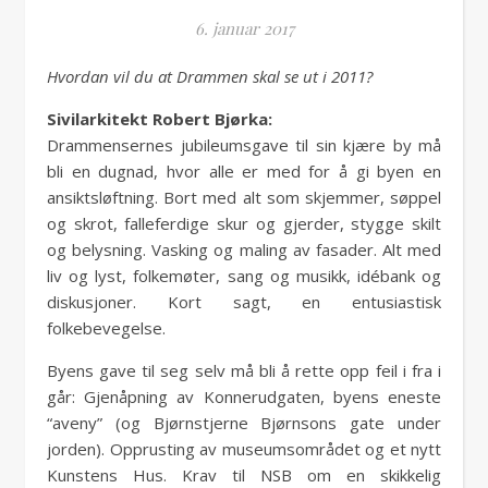
6. januar 2017
Hvordan vil du at Drammen skal se ut i 2011?
Sivilarkitekt Robert Bjørka:
Drammensernes jubileumsgave til sin kjære by må
bli en dugnad, hvor alle er med for å gi byen en
ansiktsløftning. Bort med alt som skjemmer, søppel
og skrot, falleferdige skur og gjerder, stygge skilt
og belysning. Vasking og maling av fasader. Alt med
liv og lyst, folkemøter, sang og musikk, idébank og
diskusjoner. Kort sagt, en entusiastisk
folkebevegelse.
Byens gave til seg selv må bli å rette opp feil i fra i
går: Gjenåpning av Konnerudgaten, byens eneste
“aveny” (og Bjørnstjerne Bjørnsons gate under
jorden). Opprusting av museumsområdet og et nytt
Kunstens Hus. Krav til NSB om en skikkelig