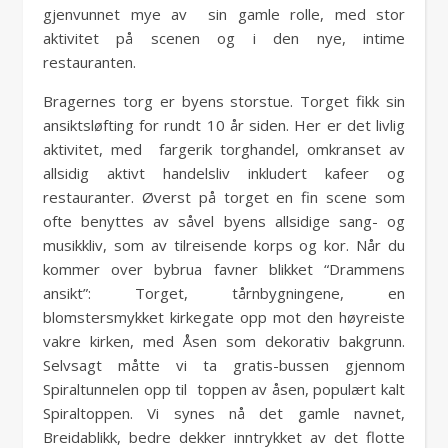
gjenvunnet mye av sin gamle rolle, med stor
aktivitet på scenen og i den nye, intime
restauranten.
Bragernes torg er byens storstue. Torget fikk sin
ansiktsløfting for rundt 10 år siden. Her er det livlig
aktivitet, med fargerik torghandel, omkranset av
allsidig aktivt handelsliv inkludert kafeer og
restauranter. Øverst på torget en fin scene som
ofte benyttes av såvel byens allsidige sang- og
musikkliv, som av tilreisende korps og kor. Når du
kommer over bybrua favner blikket “Drammens
ansikt”: Torget, tårnbygningene, en
blomstersmykket kirkegate opp mot den høyreiste
vakre kirken, med Åsen som dekorativ bakgrunn.
Selvsagt måtte vi ta gratis-bussen gjennom
Spiraltunnelen opp til toppen av åsen, populært kalt
Spiraltoppen. Vi synes nå det gamle navnet,
Breidablikk, bedre dekker inntrykket av det flotte