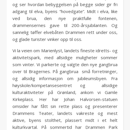
og ser hvordan bebyggelsen på begge sider gir fri
adgang til elva, byens “hovedgate”. Midt i elva, like
ved brua, den nye praktfulle fontenen,
drammensernes gave til 200-årsjubilanten. Og
sannelig tøffer elvebåten Drammen rett under oss,
og glade turister vinker opp til oss.
Vi la veien om Marienlyst, landets fineste idretts- og
aktivitetspark, med allsidige muligheter sommer
som vinter. Vi parkerte og valgte den nye gangbrua
over til Bragernes. På gangbrua små forretninger,
og allsidig informasjon om jubileumsbyen. Fra
høyskole/kompetansesentret og allsidige
kulturaktiviteter på Grønland, ankom vi Gamle
Kirkeplass. Her har Johan Halvorsen-statuen
omsider har fått sin rette plass og presenterer
Drammens Teater, landets vakreste og mest
aktive, byens stolthet, plassert midt i et helt
kulturkvartal. På sommertid har Drammen Park