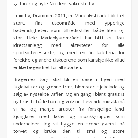
gå turer og nyte Nordens vakreste by.
I min by, Drammen 2011, er Marienlystbadet blitt et
stort, fint uteområde med ypperlige
bademuligheter, som tilfredsstiller både liten og
stor. Hele Marienlystområdet har blitt et flott
idrettsanlegg med aktiviteter for alle
sportsinteresserte, og med en fin kafeteria for
foreldre og andre tilskuerene som kanskje ikke alltid
er like begeistret for all sporten.
Bragernes torg skal bli en oase i byen med
fuglekvitter og grønne trær, blomster, sjokolade og
salg av nystekte vafler. Og en gang i blant gratis is
og brus til både barn og voksne. Levende musikk må
vi ha, og mange artister fra forskjellige land.
Sjonglører med fakler og musikkgrupper som
underholder. Jeg vil bygge en scene øverst på
torvet og bruke den til små og store