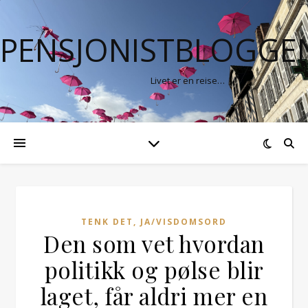
PENSJONISTBLOGGE
Livet er en reise…
TENK DET, JA/VISDOMSORD
Den som vet hvordan
politikk og pølse blir
laget, får aldri mer en