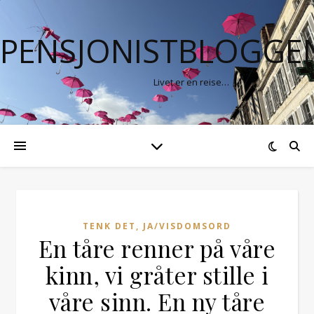
PENSJONISTBLOGGE
Livet er en reise…
TENK DET, JA/VISDOMSORD
En tåre renner på våre
kinn, vi gråter stille i
våre sinn. En ny tåre