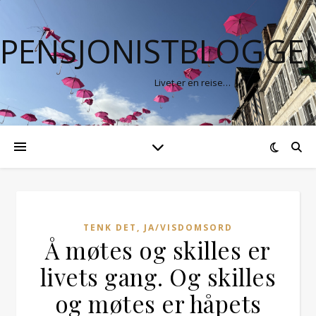
PENSJONISTBLOGGE
Livet er en reise…
TENK DET, JA/VISDOMSORD
Å møtes og skilles er
livets gang. Og skilles
og møtes er håpets