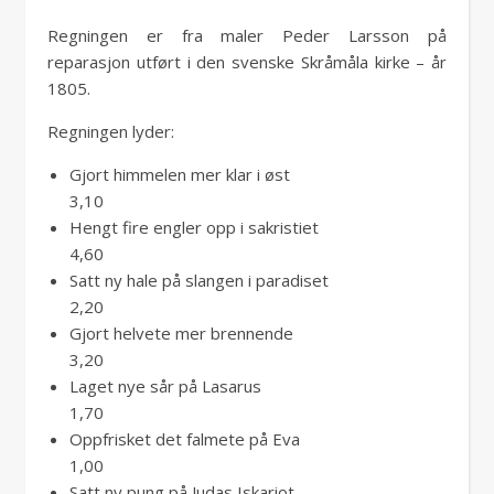
Regningen er fra maler Peder Larsson på
reparasjon utført i den svenske Skråmåla kirke – år
1805.
Regningen lyder:
Gjort himmelen mer klar i øst
3,10
Hengt fire engler opp i sakristiet
4,60
Satt ny hale på slangen i paradiset
2,20
Gjort helvete mer brennende
3,20
Laget nye sår på Lasarus
1,70
Oppfrisket det falmete på Eva
1,00
Satt ny pung på Judas Iskariot