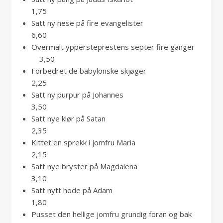
1,75
Satt ny nese på fire evangelister
6,60
Overmalt yppersteprestens septer fire ganger
3,50
Forbedret de babylonske skjøger
2,25
Satt ny purpur på Johannes
3,50
Satt nye klør på Satan
2,35
Kittet en sprekk i jomfru Maria
2,15
Satt nye bryster på Magdalena
3,10
Satt nytt hode på Adam
1,80
Pusset den hellige jomfru grundig foran og bak