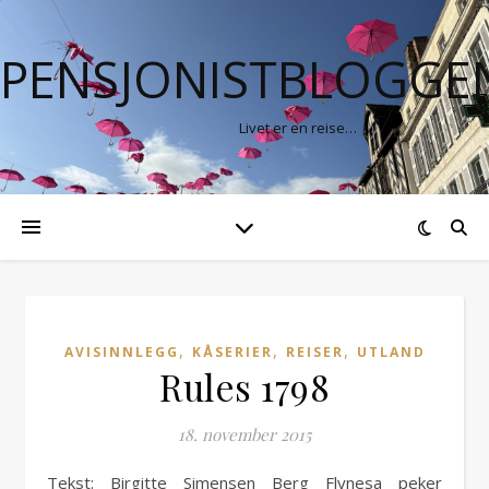
PENSJONISTBLOGGE
Livet er en reise…
,
,
,
AVISINNLEGG
KÅSERIER
REISER
UTLAND
Rules 1798
18. november 2015
Tekst: Birgitte Simensen Berg Flynesa peker