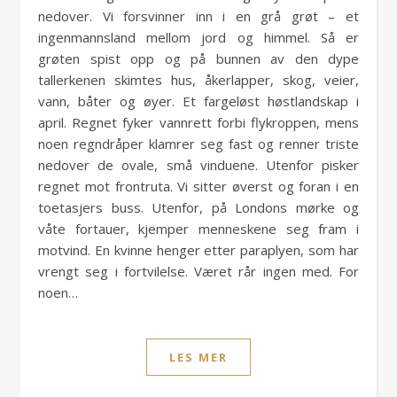
nedover. Vi forsvinner inn i en grå grøt – et
ingenmannsland mellom jord og himmel. Så er
grøten spist opp og på bunnen av den dype
tallerkenen skimtes hus, åkerlapper, skog, veier,
vann, båter og øyer. Et fargeløst høstlandskap i
april. Regnet fyker vannrett forbi flykroppen, mens
noen regndråper klamrer seg fast og renner triste
nedover de ovale, små vinduene. Utenfor pisker
regnet mot frontruta. Vi sitter øverst og foran i en
toetasjers buss. Utenfor, på Londons mørke og
våte fortauer, kjemper menneskene seg fram i
motvind. En kvinne henger etter paraplyen, som har
vrengt seg i fortvilelse. Været rår ingen med. For
noen…
LES MER