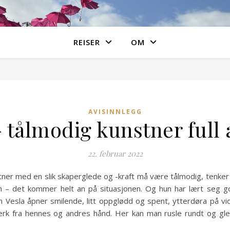
REISER
OM
AVISINNLEGG
– tålmodig kunstner full
22. februar 2022
ner med en slik skaperglede og -kraft må være tålmodig, tenker 
– det kommer helt an på situasjonen. Og hun har lært seg godt
 Vesla åpner smilende, litt oppglødd og spent, ytterdøra på vi
verk fra hennes og andres hånd. Her kan man rusle rundt og gl