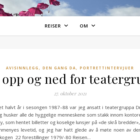
REISER
OM
,
,
AVISINNLEGG
DEN GANG DA
PORTRETTINTERVJUER
k opp og ned for teater
27. oktober 2021
et halvt år i sesongen 1987–88 var jeg ansatt i teatergruppa D
. Jeg husker alle de hyggelige menneskene som stakk innom kont
, som hentet billetter og koselige lunsjer på «de skrå bredder»
menyes levetid, og jeg har hatt glede av å møte noen av de
kogen 22 forestillinger 1979/-80 Reisen…