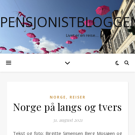
PENSJONISTBLOGGE
Livet er en reise…
,
NORGE
REISER
Norge på langs og tvers
31. august 2021
Tekst og foto: Birgitte Simensen Berg Mosjøen og