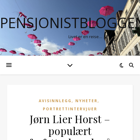
PENSJONISTBLOGGE
Livet er en reise…
,
,
AVISINNLEGG
NYHETER
PORTRETTINTERVJUER
Jørn Lier Horst –
populært