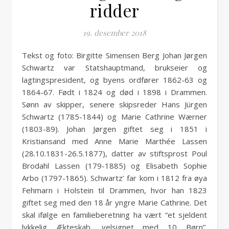
ridder
19. desember 2018
Tekst og foto: Birgitte Simensen Berg Johan Jørgen
Schwartz var Statshauptmand, brukseier og
lagtingspresident, og byens ordfører 1862-63 og
1864-67. Født i 1824 og død i 1898 i Drammen.
Sønn av skipper, senere skipsreder Hans Jürgen
Schwartz (1785-1844) og Marie Cathrine Wærner
(1803-89). Johan Jørgen giftet seg i 1851 i
Kristiansand med Anne Marie Marthée Lassen
(28.10.1831-26.5.1877), datter av stiftsprost Poul
Brodahl Lassen (179-1885) og Elisabeth Sophie
Arbo (1797-1865). Schwartz’ far kom i 1812 fra øya
Fehmarn i Holstein til Drammen, hvor han 1823
giftet seg med den 18 år yngre Marie Cathrine. Det
skal ifølge en familieberetning ha vært “et sjeldent
lykkelig Ækteskab, velsignet med 10 Børn”.