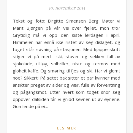
30. november 2015
Tekst og foto: Birgitte Simensen Berg Møter vi
Marit Bjørgen på vår vei over fjellet, mon tro?
Grytidlig må vi opp den siste lørdagen i april.
Himmelen har ennå ikke ristet av seg dislaget, og
toget står søvning på stasjonen. Med kjappe skritt
stiger vi på med ski, staver og sekken full av
sjokolade, ulltøy, solbriller, niste og termos med
gloheit kaffe. Og smøring til fjes og ski. Har vi glemt
noe? Sikkert! På setet bak sitter et par kvinner med
ansikter preget av alder og vær, fulle av forventning
og pågangsmot. Etter hvert som toget snor seg
oppover dalsiden får vi gnidd søvnen ut av øynene.
Gomlende på ei…
LES MER