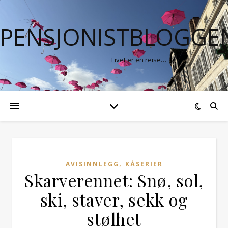
PENSJONISTBLOGGE
Livet er en reise…
,
AVISINNLEGG
KÅSERIER
Skarverennet: Snø, sol,
ski, staver, sekk og
stølhet