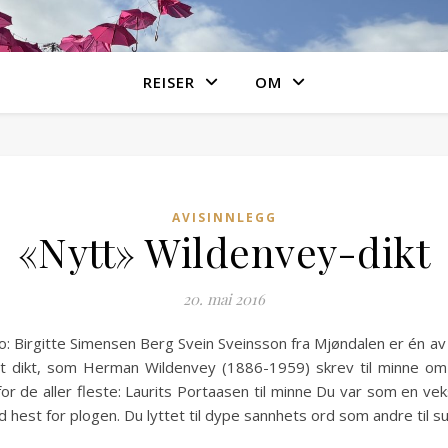
REISER
OM
AVISINNLEGG
«Nytt» Wildenvey-dikt
20. mai 2016
: Birgitte Simensen Berg Svein Sveinsson fra Mjøndalen er én a
 et dikt, som Herman Wildenvey (1886-1959) skrev til minne om 
 for de aller fleste: Laurits Portaasen til minne Du var som en v
d hest for plogen. Du lyttet til dype sannhets ord som andre til 