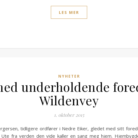
LES MER
NYHETER
 med underholdende for
Wildenvey
1. oktober 2015
ergersen, tidligere ordfører i Nedre Eiker, gledet med sitt f
 Ute fra verden den vide kaller en sang meg hjem. Hjembygd