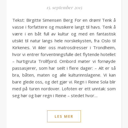
15. september 2015
Tekst: Birgitte Simensen Berg For en drøm! Tenk å
vasse i forfattere og musikere langt til havs. Tenk å
være i en båt full av kultur og med en fantastisk
utsikt til natur langs hele norskekysten, fra Oslo til
Kirkenes. Vi ikler oss matrosdresser i Trondheim,
hvor vi entrer forventningsfulle det flytende hotellet
– hurtigruta Trollfjord. Ombord møter vi fornøyde
passasjerer, som har seilt i flere dager: – Alt er så
bra, båten, maten og alle kulturinnslagene. Vi kan
bare glede oss, og det gjør vi. Regn i Reine Sola blir
med på turen nordover. Lofoten er ett unntak: som
seg hør og bør regn i Reine – stedet hvor…
LES MER