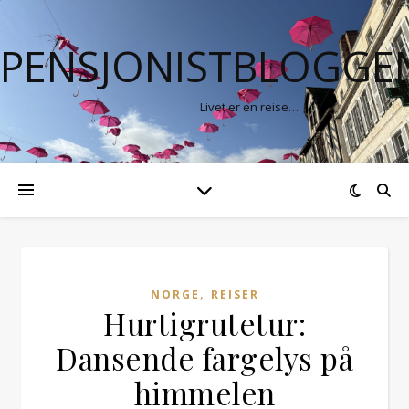
PENSJONISTBLOGGE
Livet er en reise…
,
NORGE
REISER
Hurtigrutetur:
Dansende fargelys på
himmelen