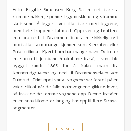
Foto: Birgitte Simensen Berg Så er det bare å
krumme nakken, spenne leggmusklene og stramme
skolissene. Å legge i vei, ikke bare med leggene,
men hele kroppen skal med. Oppover og brattere
enn brattest. I Drammen finnes en skikkelig tøff
motbakke som mange kjenner som Kjerraten eller
Pukerudlinna. Kjært barn har mange navn. Dette er
en snorrett jernbane-/malmbane-trasé, som ble
bygget rundt 1868 for å frakte malm fra
Konnerudgruvene og ned til Drammenselven ved
Pukerud. Prinsippet var at vognene var festet på en
vaier, slik at når de fulle malmvognene gikk nedover,
så trakk de de tomme vognene opp. Denne traséen
er en snau kilometer lang og har opptil flere Strava-
segmenter…
LES MER