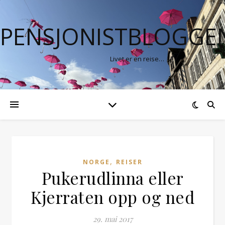
PENSJONISTBLOGGE
Livet er en reise…
,
NORGE
REISER
Pukerudlinna eller
Kjerraten opp og ned
29. mai 2017