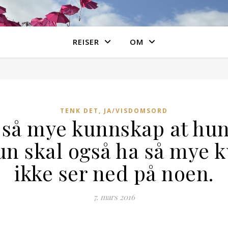
REISER
OM
TENK DET, JA/VISDOMSORD
 så mye kunnskap at hun 
Hun skal også ha så mye 
ikke ser ned på noen.
7. mars 2016