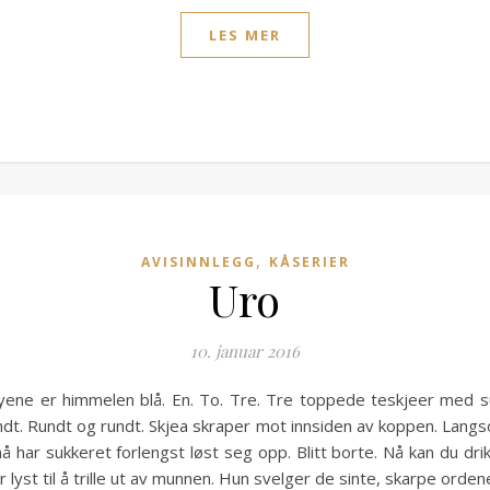
LES MER
,
AVISINNLEGG
KÅSERIER
Uro
10. januar 2016
yene er himmelen blå. En. To. Tre. Tre toppede teskjeer med s
ndt. Rundt og rundt. Skjea skraper mot innsiden av koppen. Langso
t nå har sukkeret forlengst løst seg opp. Blitt borte. Nå kan du dr
lyst til å trille ut av munnen. Hun svelger de sinte, skarpe orde