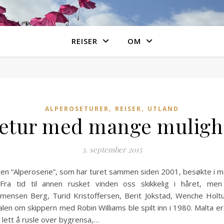
REISER
OM
,
,
ALPEROSETURER
REISER
UTLAND
setur med mange muligh
3. september 2015
en “Alperosene”, som har turet sammen siden 2001, besøkte i mai 
ra tid til annen rusket vinden oss skikkelig i håret, me
ensen Berg, Turid Kristoffersen, Berit Jokstad, Wenche Holtu
n om skippern med Robin Williams ble spilt inn i 1980. Malta er fo
er lett å rusle over bygrensa,…