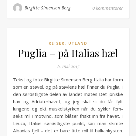
Birgitte Simensen Berg
0 kommentarer
,
REISER
UTLAND
Puglia – på Italias hæl
6. mai 2017
Tekst og foto: Birgitte Simensen Berg Italia har form
som en støvel, og på støvlens hæl finner du Puglia. I
den sørøstligste delen av landet møtes Det joniske
hav og Adriaterhavet, og jeg skal si du får fylt
lungene og økt muskelstyrken når du sykler fem-
seks mil i motvind, som blåser friskt inn fra havet. I
Leuca, Italias sørøstligste punkt, kan man skimte
Albanias fjell – det er bare åtte mil til balkankysten.