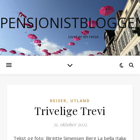
PENSJONISTBLOGGE
Livet er en reise…
,
REISER
UTLAND
Trivelige Trevi
31. oktober 2022
Tekst og foto: Birgitte Simensen Berg La bella Italia: