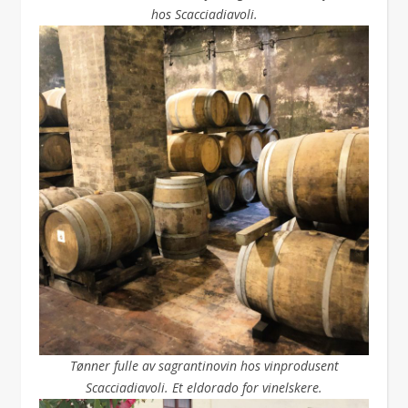
hos Scacciadiavoli.
Tønner fulle av sagrantinovin hos vinprodusent
Scacciadiavoli. Et eldorado for vinelskere.