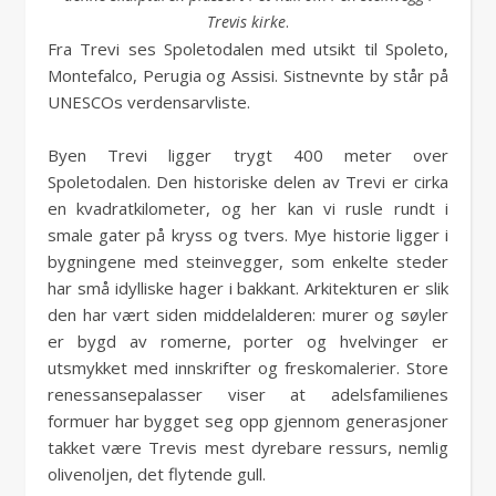
Trevis kirke
.
Fra Trevi ses Spoletodalen med utsikt til Spoleto,
Montefalco, Perugia og Assisi. Sistnevnte by står på
UNESCOs verdensarvliste.
Byen Trevi ligger trygt 400 meter over
Spoletodalen. Den historiske delen av Trevi er cirka
en kvadratkilometer, og her kan vi rusle rundt i
smale gater på kryss og tvers. Mye historie ligger i
bygningene med steinvegger, som enkelte steder
har små idylliske hager i bakkant. Arkitekturen er slik
den har vært siden middelalderen: murer og søyler
er bygd av romerne, porter og hvelvinger er
utsmykket med innskrifter og freskomalerier. Store
renessansepalasser viser at adelsfamilienes
formuer har bygget seg opp gjennom generasjoner
takket være Trevis mest dyrebare ressurs, nemlig
olivenoljen, det flytende gull.