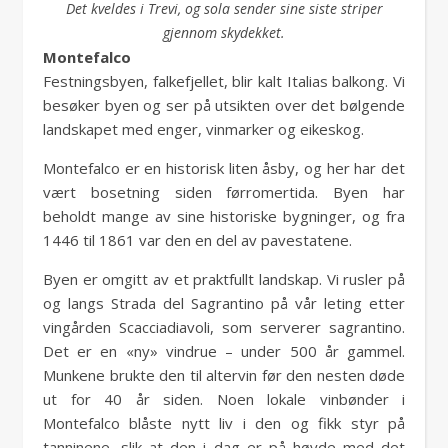
Det kveldes i Trevi, og sola sender
sine siste striper
gjennom skydekket.
Montefalco
Festningsbyen, falkefjellet, blir kalt Italias balkong. Vi
besøker byen og ser på utsikten over det bølgende
landskapet med enger, vinmarker og eikeskog.
Montefalco er en historisk liten åsby, og her har det
vært bosetning siden førromertida. Byen har
beholdt mange av sine historiske bygninger, og fra
1446 til 1861 var den en del av pavestatene.
Byen er omgitt av et praktfullt landskap. Vi rusler på
og langs Strada del Sagrantino på vår leting etter
vingården Scacciadiavoli, som serverer sagrantino.
Det er en «ny» vindrue – under 500 år gammel.
Munkene brukte den til altervin før den nesten døde
ut for 40 år siden. Noen lokale vinbønder i
Montefalco blåste nytt liv i den og fikk styr på
tanninene, slik at den i dag er på høyde med det