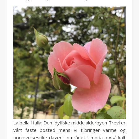
La bella Italia: Den idylliske middelalderbyen Trevi er
vårt faste bosted mens vi tilbringer varme og
opplevelsesrike dager i området Umbria, også kalt