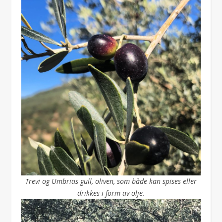
Trevi og Umbrias gull, oliven, som både kan spises eller
drikkes i form av olje.