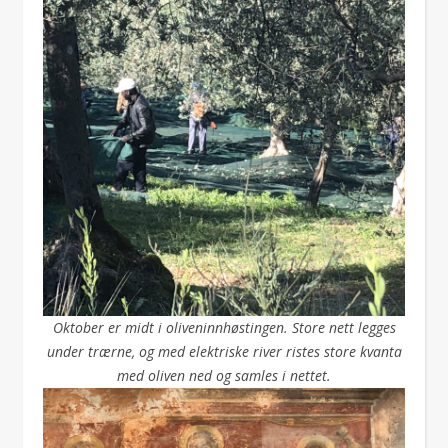
Oktober er midt i oliveninnhøstingen. Store nett legges
under trærne, og med elektriske river ristes store kvanta
med oliven ned og samles i nettet.