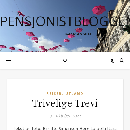
PENSJONISTBLOGGE
Livet er en reise…
,
REISER
UTLAND
Trivelige Trevi
31. oktober 2022
Tekst og foto: Birgitte Simensen Berg La bella Italia: