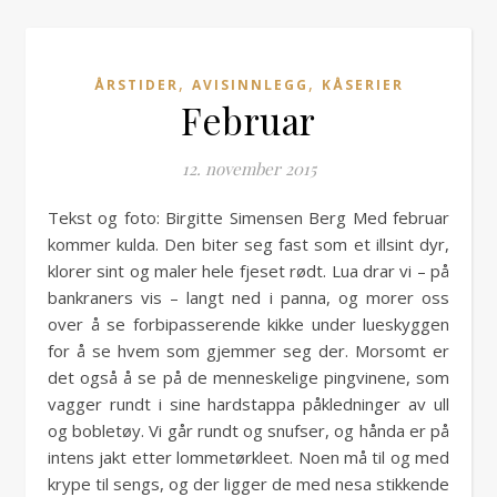
,
,
ÅRSTIDER
AVISINNLEGG
KÅSERIER
Februar
12. november 2015
Tekst og foto: Birgitte Simensen Berg Med februar
kommer kulda. Den biter seg fast som et illsint dyr,
klorer sint og maler hele fjeset rødt. Lua drar vi – på
bankraners vis – langt ned i panna, og morer oss
over å se forbipasserende kikke under lueskyggen
for å se hvem som gjemmer seg der. Morsomt er
det også å se på de menneskelige pingvinene, som
vagger rundt i sine hardstappa påkledninger av ull
og bobletøy. Vi går rundt og snufser, og hånda er på
intens jakt etter lommetørkleet. Noen må til og med
krype til sengs, og der ligger de med nesa stikkende