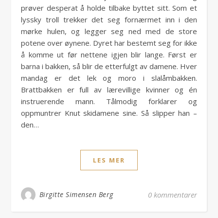
prøver desperat å holde tilbake byttet sitt. Som et
lyssky troll trekker det seg fornærmet inn i den
mørke hulen, og legger seg ned med de store
potene over øynene. Dyret har bestemt seg for ikke
å komme ut før nettene igjen blir lange. Først er
barna i bakken, så blir de etterfulgt av damene. Hver
mandag er det lek og moro i slalåmbakken.
Brattbakken er full av lærevillige kvinner og én
instruerende mann. Tålmodig forklarer og
oppmuntrer Knut skidamene sine. Så slipper han –
den…
LES MER
Birgitte Simensen Berg
0 kommentarer