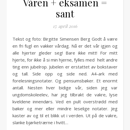
Våren + eksamen =
sant
17. april 2016
Tekst og foto: Birgitte Simensen Berg Godt å være
en fri fugl en vakker vårdag. Nå er det vår igjen og
alle hjerter gleder seg! Bare ikke mitt! For mitt
hjerte, for ikke å si min hjerne, fylles med helt andre
ting enn jubelrop. Jubelen er erstattet av bokstaver
og tall. Side opp og side ned. A4-ark med
forelesningsnotater. Og pensumsbøker. Et enormt
antall. Nesten hver bidige vår, siden jeg var
ungdomskoleelev, har jeg tilbrakt de vakre, lyse
kveldene innendørs. Ved en pult overstrødd med
bøker og mer eller mindre leselige notater. Jeg
kaster av og til et blikk ut i verden. Ut på de vakre,
slanke bjørketrærne i hvitt…