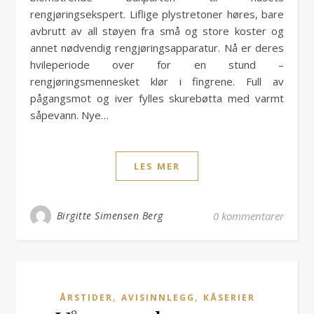
rengjøringsekspert. Liflige plystretoner høres, bare
avbrutt av all støyen fra små og store koster og
annet nødvendig rengjøringsapparatur. Nå er deres
hvileperiode over for en stund –
rengjøringsmennesket klør i fingrene. Full av
pågangsmot og iver fylles skurebøtta med varmt
såpevann. Nye…
LES MER
Birgitte Simensen Berg
0 kommentarer
,
,
ÅRSTIDER
AVISINNLEGG
KÅSERIER