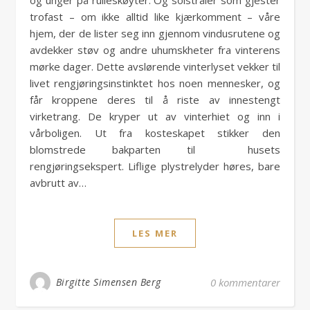
og unger på rulleskøyter. Og solstråler som gjester
trofast – om ikke alltid like kjærkomment – våre
hjem, der de lister seg inn gjennom vindusrutene og
avdekker støv og andre uhumskheter fra vinterens
mørke dager. Dette avslørende vinterlyset vekker til
livet rengjøringsinstinktet hos noen mennesker, og
får kroppene deres til å riste av innestengt
virketrang. De kryper ut av vinterhiet og inn i
vårboligen. Ut fra kosteskapet stikker den
blomstrede bakparten til husets
rengjøringsekspert. Liflige plystrelyder høres, bare
avbrutt av…
LES MER
Birgitte Simensen Berg
0 kommentarer