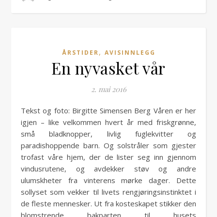
,
ÅRSTIDER
AVISINNLEGG
En nyvasket vår
2. mai 2016
Tekst og foto: Birgitte Simensen Berg Våren er her
igjen – like velkommen hvert år med friskgrønne,
små bladknopper, livlig fuglekvitter og
paradishoppende barn. Og solstråler som gjester
trofast våre hjem, der de lister seg inn gjennom
vindusrutene, og avdekker støv og andre
ulumskheter fra vinterens mørke dager. Dette
sollyset som vekker til livets rengjøringsinstinktet i
de fleste mennesker. Ut fra kosteskapet stikker den
blomstrende bakparten til husets