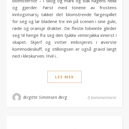
blomsterflor – i skog og mark og bak hagens hekk
og gjerder. Først med tonene av frostens
inntogsmarsj takker det blomstrende fargespillet
for seg og lar bladene tre inn på scenen i sine gule,
røde og oransje drakter. De fleste tobeinte gleder
seg til henge fra seg den tjukke vinterjakka innerst i
skapet. Skjerf og votter innlosjeres i øverste
kommodeskuff, og stillongsen er også gravd langt
ned i kleskurven. Hvil i…
LES MER
Birgitte Simensen Berg
0 kommentarer