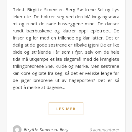
Tekst: Birgitte Simensen Berg Søstrene Sol og Lys
leker ute. De boltrer seg ved den blå inngangsdøra
mi og rundt de røde husveggene mine. De danser
rundt bærbuskene og klatrer oppi epletreet. De
fniser og ler med en trillende og klar latter. Det er
deilig at de gode søstrene er tilbake igjen! De er like
blide og strålende i år som i fjor, selv om de hele
tida må utkjempe et lite slagsmål med de kranglete
trillingbrødrene Snø, Kulde og Mørke. Men søstrene
kan klore og bite fra seg, så det er vel ikke lenge før
de jager brødrene ut av hageporten? Det er så
godt å merke at dagene…
LES MER
Birgitte Simensen Berg
0 kommentarer