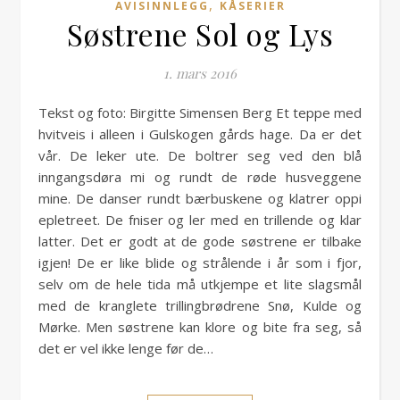
,
AVISINNLEGG
KÅSERIER
Søstrene Sol og Lys
1. mars 2016
Tekst og foto: Birgitte Simensen Berg Et teppe med
hvitveis i alleen i Gulskogen gårds hage. Da er det
vår. De leker ute. De boltrer seg ved den blå
inngangsdøra mi og rundt de røde husveggene
mine. De danser rundt bærbuskene og klatrer oppi
epletreet. De fniser og ler med en trillende og klar
latter. Det er godt at de gode søstrene er tilbake
igjen! De er like blide og strålende i år som i fjor,
selv om de hele tida må utkjempe et lite slagsmål
med de kranglete trillingbrødrene Snø, Kulde og
Mørke. Men søstrene kan klore og bite fra seg, så
det er vel ikke lenge før de…