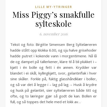
LILLE MY-YTRINGER
Miss Piggy’s smakfulle
sylteskole
6. november 2016
Tekst og foto: Birgitte Simensen Berg Syltelæreren
hadde stått opp klokka 6.00, og sju halve grisehoder
hadde putret i kokende vann i morgentimene. Nå lå
de og dampet på tallerkener, klare til å bli plukket i –
kjøtt i én bolle og fett i én annen. Krydder var
blandet i ei skål, kyllingkjøtt, svor, gelantinflak i hver
sine skåler. Forkle på, fuktig glasshåndklær i boller,
og så var det å legge i – lag på lag. – Husk å krydre
og husk på gelantin!, sier syltelæreren både titt og
ofte, og to læringer gjør så godt de kan. Bollen er
full, og så toppes det hele med et lokk av…