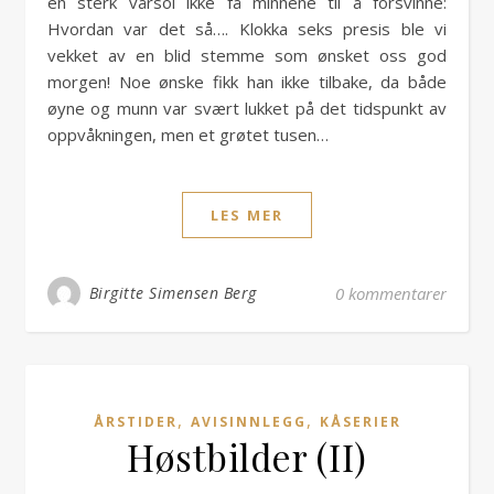
en sterk vårsol ikke få minnene til å forsvinne:
Hvordan var det så…. Klokka seks presis ble vi
vekket av en blid stemme som ønsket oss god
morgen! Noe ønske fikk han ikke tilbake, da både
øyne og munn var svært lukket på det tidspunkt av
oppvåkningen, men et grøtet tusen…
LES MER
Birgitte Simensen Berg
0 kommentarer
,
,
ÅRSTIDER
AVISINNLEGG
KÅSERIER
Høstbilder (II)