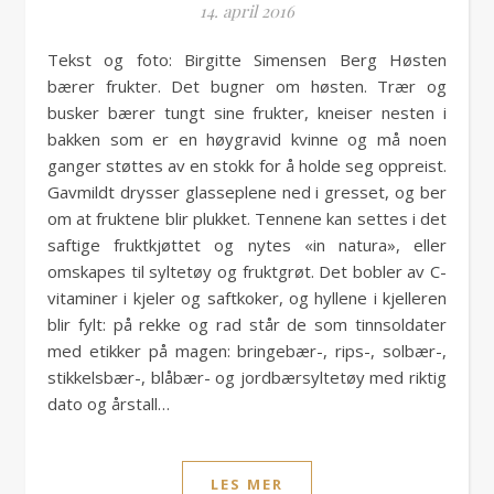
14. april 2016
Tekst og foto: Birgitte Simensen Berg Høsten
bærer frukter. Det bugner om høsten. Trær og
busker bærer tungt sine frukter, kneiser nesten i
bakken som er en høygravid kvinne og må noen
ganger støttes av en stokk for å holde seg oppreist.
Gavmildt drysser glasseplene ned i gresset, og ber
om at fruktene blir plukket. Tennene kan settes i det
saftige fruktkjøttet og nytes «in natura», eller
omskapes til syltetøy og fruktgrøt. Det bobler av C-
vitaminer i kjeler og saftkoker, og hyllene i kjelleren
blir fylt: på rekke og rad står de som tinnsoldater
med etikker på magen: bringebær-, rips-, solbær-,
stikkelsbær-, blåbær- og jordbærsyltetøy med riktig
dato og årstall…
LES MER