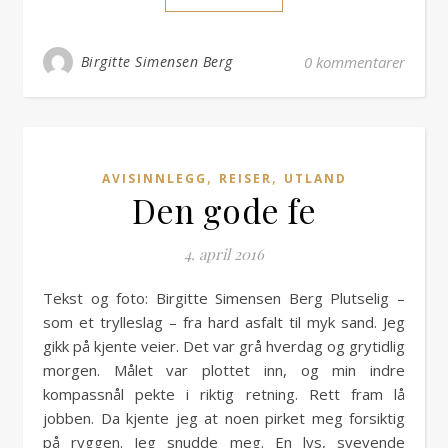
Birgitte Simensen Berg
0 kommentarer
,
,
AVISINNLEGG
REISER
UTLAND
Den gode fe
4. april 2016
Tekst og foto: Birgitte Simensen Berg Plutselig –
som et trylleslag – fra hard asfalt til myk sand. Jeg
gikk på kjente veier. Det var grå hverdag og grytidlig
morgen. Målet var plottet inn, og min indre
kompassnål pekte i riktig retning. Rett fram lå
jobben. Da kjente jeg at noen pirket meg forsiktig
på ryggen. Jeg snudde meg. En lys, svevende