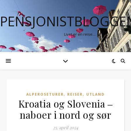
PENSJONISTBLOGGE
Livet er en reise…
,
,
ALPEROSETURER
REISER
UTLAND
Kroatia og Slovenia ‒
naboer i nord og sør
25. april 2024