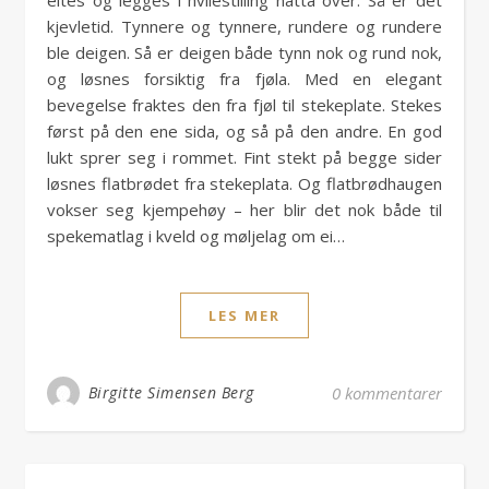
eltes og legges i hvilestilling natta over. Så er det
kjevletid. Tynnere og tynnere, rundere og rundere
ble deigen. Så er deigen både tynn nok og rund nok,
og løsnes forsiktig fra fjøla. Med en elegant
bevegelse fraktes den fra fjøl til stekeplate. Stekes
først på den ene sida, og så på den andre. En god
lukt sprer seg i rommet. Fint stekt på begge sider
løsnes flatbrødet fra stekeplata. Og flatbrødhaugen
vokser seg kjempehøy – her blir det nok både til
spekematlag i kveld og møljelag om ei…
LES MER
Birgitte Simensen Berg
0 kommentarer