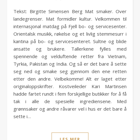
Tekst: Birgitte Simensen Berg Mat smaker. Over
landegrenser. Mat formidler kultur. Velkommen til
internasjonal matdag på Fjell bo- og servicesenter.
Orientalsk musikk, røkelse og et livlig stemmesurr i
kantina på bo- og servicesenteret. Sultne og blide
ansatte og brukere. Tallerkene fylles med
spennende og velduftende retter fra Vietnam,
Tyrkia, Pakistan og India. Og så er det bare å sette
seg ned og smake seg gjennom den ene retten
etter den andre. Velbekomme! Alt er laget etter
originaloppskrifter. Kostveileder Kari Martinsen
hadde fartet rundt i fem forskjellige butikker for å få
tak i alle de spesielle ingrediensene. Med
grønnsaker og andre råvarer vel i hus er det bare å
sette i…
LES MER