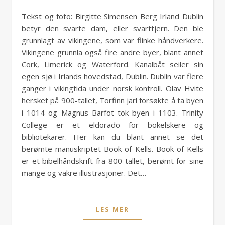
Tekst og foto: Birgitte Simensen Berg Irland Dublin
betyr den svarte dam, eller svarttjern. Den ble
grunnlagt av vikingene, som var flinke håndverkere.
Vikingene grunnla også fire andre byer, blant annet
Cork, Limerick og Waterford. Kanalbåt seiler sin
egen sjø i Irlands hovedstad, Dublin. Dublin var flere
ganger i vikingtida under norsk kontroll. Olav Hvite
hersket på 900-tallet, Torfinn jarl forsøkte å ta byen
i 1014 og Magnus Barfot tok byen i 1103. Trinity
College er et eldorado for bokelskere og
bibliotekarer. Her kan du blant annet se det
berømte manuskriptet Book of Kells. Book of Kells
er et bibelhåndskrift fra 800-tallet, berømt for sine
mange og vakre illustrasjoner. Det…
LES MER