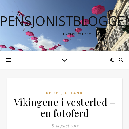
PENSJONISTBLOGGE
Livet er en reise…
,
REISER
UTLAND
Vikingene i vesterled –
en fotoferd
8. august 2017