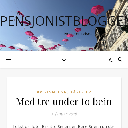
PENSJONISTBLOGGE
Livet er en reise…
,
AVISINNLEGG
KÅSERIER
Med tre under to bein
7. januar 2016
Tekst og foto: Birgitte Simensen Berg Spenn på deg