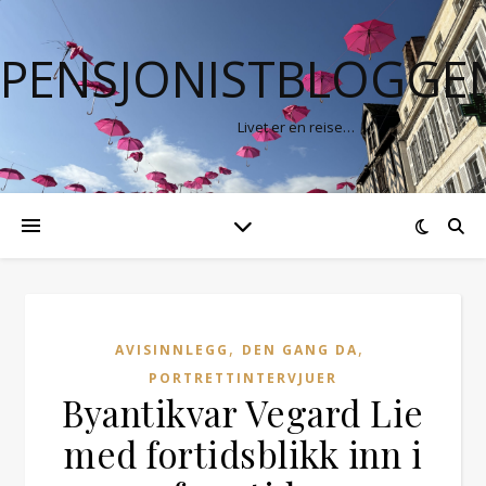
PENSJONISTBLOGGE
Livet er en reise…
,
,
AVISINNLEGG
DEN GANG DA
PORTRETTINTERVJUER
Byantikvar Vegard Lie
med fortidsblikk inn i