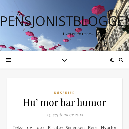
PENSJONISTBLOGGE
Livet er en reise…
KÅSERIER
Hu’ mor har humor
15. september 2015
Tekst og foto: Birgitte Simensen Berg Hvorfor