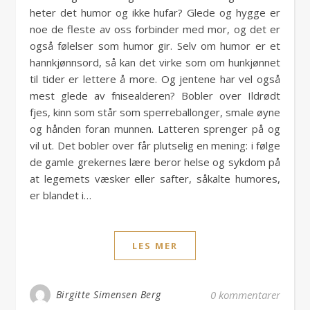
heter det humor og ikke hufar? Glede og hygge er
noe de fleste av oss forbinder med mor, og det er
også følelser som humor gir. Selv om humor er et
hannkjønnsord, så kan det virke som om hunkjønnet
til tider er lettere å more. Og jentene har vel også
mest glede av fnisealderen? Bobler over Ildrødt
fjes, kinn som står som sperreballonger, smale øyne
og hånden foran munnen. Latteren sprenger på og
vil ut. Det bobler over får plutselig en mening: i følge
de gamle grekernes lære beror helse og sykdom på
at legemets væsker eller safter, såkalte humores,
er blandet i…
LES MER
Birgitte Simensen Berg
0 kommentarer