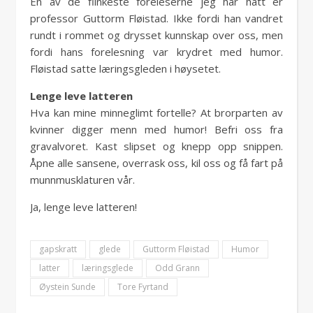
Én av de flinkeste foreleserne jeg har hatt er
professor Guttorm Fløistad. Ikke fordi han vandret
rundt i rommet og drysset kunnskap over oss, men
fordi hans forelesning var krydret med humor.
Fløistad satte læringsgleden i høysetet.
Lenge leve latteren
Hva kan mine minneglimt fortelle? At brorparten av
kvinner digger menn med humor! Befri oss fra
gravalvoret. Kast slipset og knepp opp snippen.
Åpne alle sansene, overrask oss, kil oss og få fart på
munnmusklaturen vår.
Ja, lenge leve latteren!
gapskratt
glede
Guttorm Fløistad
Humor
latter
læringsglede
Odd Grann
Øystein Sunde
Tore Fyrtand