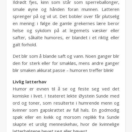
Ildrødt fjes, kinn som står som sperreballonger,
smale øyne og hånden foran munnen. Latteren
sprenger på og vil ut. Det bobler over får plutselig
en mening: i følge de gamle grekernes lære beror
helse og sykdom på at legemets væsker eller
safter, såkalte humores, er blandet i et riktig eller
galt forhold.
Det blir som å blande saft og vann. Noen ganger blir
den for sterk eller for smakløs, mens andre ganger
blir smaken akkurat passe – humoren treffer blink!
Livlig latterhav
Humor er evnen til å se og feste seg ved det
komiske i livet. I teateret lekte Øystein Sunde med
ord og toner, som resulterte i humrende menn og
kvinner som gapskrattet av full hals. En godmodig
spøk eller en kvikk og morsom replikk fra Sunde
skapte et urolig menneskehav, hvor de kvinnelige
latterbølgene hevet seg aller høyest.