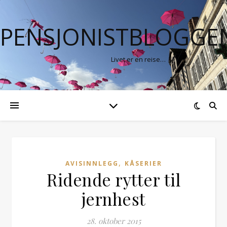
PENSJONISTBLOGGE
Livet er en reise…
,
AVISINNLEGG
KÅSERIER
Ridende rytter til
jernhest
28. oktober 2015