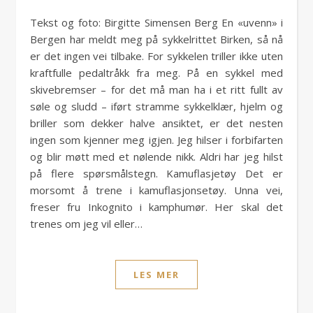
Tekst og foto: Birgitte Simensen Berg En «uvenn» i
Bergen har meldt meg på sykkelrittet Birken, så nå
er det ingen vei tilbake. For sykkelen triller ikke uten
kraftfulle pedaltråkk fra meg. På en sykkel med
skivebremser – for det må man ha i et ritt fullt av
søle og sludd – iført stramme sykkelklær, hjelm og
briller som dekker halve ansiktet, er det nesten
ingen som kjenner meg igjen. Jeg hilser i forbifarten
og blir møtt med et nølende nikk. Aldri har jeg hilst
på flere spørsmålstegn. Kamuflasjetøy Det er
morsomt å trene i kamuflasjonsetøy. Unna vei,
freser fru Inkognito i kamphumør. Her skal det
trenes om jeg vil eller…
LES MER