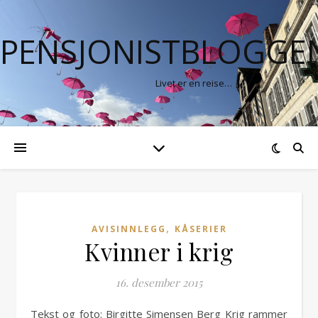
PENSJONISTBLOGGE
Livet er en reise…
,
AVISINNLEGG
KÅSERIER
Kvinner i krig
16. desember 2015
Tekst og foto: Birgitte Simensen Berg Krig rammer