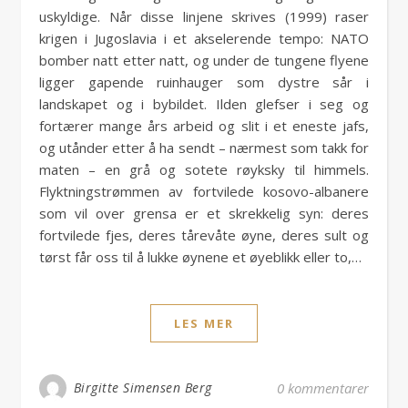
uskyldige. Når disse linjene skrives (1999) raser
krigen i Jugoslavia i et akselerende tempo: NATO
bomber natt etter natt, og under de tungene flyene
ligger gapende ruinhauger som dystre sår i
landskapet og i bybildet. Ilden glefser i seg og
fortærer mange års arbeid og slit i et eneste jafs,
og utånder etter å ha sendt – nærmest som takk for
maten – en grå og sotete røyksky til himmels.
Flyktningstrømmen av fortvilede kosovo-albanere
som vil over grensa er et skrekkelig syn: deres
fortvilede fjes, deres tårevåte øyne, deres sult og
tørst får oss til å lukke øynene et øyeblikk eller to,…
LES MER
Birgitte Simensen Berg
0 kommentarer