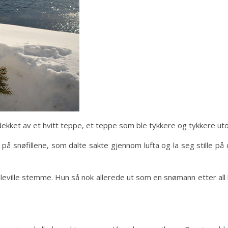
ekket av et hvitt teppe, et teppe som ble tykkere og tykkere ut
 på snøfillene, som dalte sakte gjennom lufta og la seg stille på 
eville stemme. Hun så nok allerede ut som en snømann etter all 