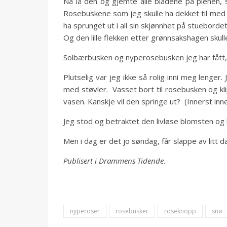
Nå lå den og gjemte alle bladene på plenen,
Rosebuskene som jeg skulle ha dekket til med 
ha sprunget ut i all sin skjønnhet på stueborde
Og den lille flekken etter grønnsakshagen skul
Solbærbusken og nyperosebusken jeg har fått, sk
Plutselig var jeg ikke så rolig inni meg lenge
med støvler. Vasset bort til rosebusken og kli
vasen. Kanskje vil den springe ut? (Innerst inne
Jeg stod og betraktet den livløse blomsten og lo
Men i dag er det jo søndag, får slappe av litt 
Publisert i Drammens Tidende.
nyperoser
rosebusker
roseknopp
snø