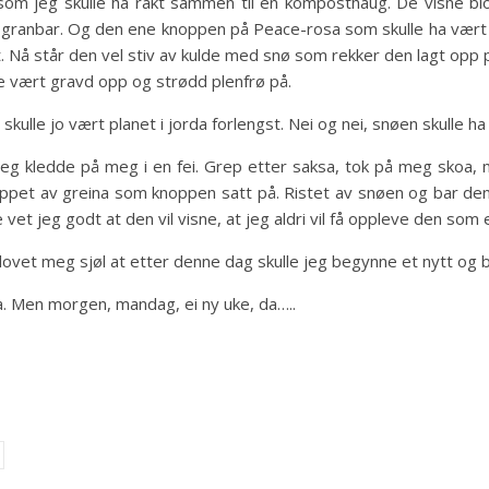
 som jeg skulle ha rakt sammen til en komposthaug. De visne b
granbar. Og den ene knoppen på Peace-rosa som skulle ha vært ta
t. Nå står den vel stiv av kulde med snø som rekker den lagt opp på
le vært gravd opp og strødd plenfrø på.
ulle jo vært planet i jorda forlengst. Nei og nei, snøen skulle h
r. Jeg kledde på meg i en fei. Grep etter saksa, tok på meg sko
ppet av greina som knoppen satt på. Ristet av snøen og bar den f
 vet jeg godt at den vil visne, at jeg aldri vil få oppleve den som
vet meg sjøl at etter denne dag skulle jeg begynne et nytt og bedre 
da. Men morgen, mandag, ei ny uke, da…..