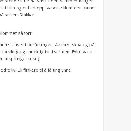
lomstene skulle ha vært i den sammen haugen.
tt inn og puttet oppi vasen, slik at den kunne
 stilken. Stakkar.
a kommet så fort.
a, men stanset i døråpningen. Av med skoa og på
orsiktig og andektig inn i varmen. Fylte vann i
 en utsprunget rose).
liv. Bli flinkere til å få ting unna.