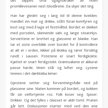
det slippes små ugagnskråker av noen
promillevesener ned i blodårene. Da skjer det ting.
Han har gledet seg i lang tid til denne kvelden.
Handlet inn mat og drikke, stått foran komfyren og
kost seg med å lage et festmåltid. Bordet er dekket
med porselen, skinnende sølv og lange stearinlys.
Serviettene er brettet og glassene er blanke. Han
tar et siste overblikk over bordet for å kontrollere
at alt er i orden, kikker på klokka og rører forsiktig
rundt i sausen. Potetene er snart ferdigkokte.
Kjøttet er snart ferdigstekt. Grønnsakene er akkurat
passe harde. Vinen står og lufter seg. Lysene
tennes i det dørklokka kimer.
Gjestene setter seg forventningsfulle ned på
plassene sine. Maten kommer på bordet, og kokken
får sin velfortjente ros. Folk koser seg. Spiser.
Drikker. Og det fylles i. Glasset er aldri tomt. Praten
går lett. Diskusjonen starter med ved den ene