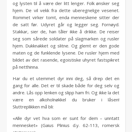
og lysten til å være der litt lenger. Folk ønsker seg
hjem. De vil vekk fra dette uberegnelige vesenet.
Rommet virker tomt, enda menneskene sitter der
de satt før. Udyret går og legger seg. Fornøyd.
Stakkar, sier de, han tåler ikke å drikke. De reiser
seg som sårede soldater på slagmarken og rusler
hjem. Dukknakket og slitne. Og glemt er den gode
maten og de funklende lysene. De rusler hjem med
bildet av det rasende, egoistiske uhyret fastspikret
på netthinna.
Har du et utemmet dyr inni deg, så drep det en
gang for alle. Det er til skade både for deg selv og
andre. Lås opp lenken og slipp ham fri. Og ikke la det
være en alkoholnøkkel du bruker i låsen!
Sluttreplikken må bli:
«Alle dyr vet hva som er sunt for dem – unntatt
mennesket» (Gaius Plinius d.y. 62-113, romersk