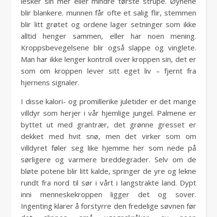
lesker sin mer eller mindre tørste strupe. Øynene
blir blankere. munnen får ofte et salig flir, stemmen
blir litt grøtet og ordene lager setninger som ikke
alltid henger sammen, eller har noen mening.
Kroppsbevegelsene blir også slappe og vinglete.
Man har ikke lenger kontroll over kroppen sin, det er
som om kroppen lever sitt eget liv – fjernt fra
hjernens signaler.
I disse kalori- og promillerike juletider er det mange
villdyr som herjer i vår hjemlige jungel. Palmene er
byttet ut med grantrær, det grønne gresset er
dekket med hvit snø, men det virker som om
villdyret føler seg like hjemme her som nede på
sørligere og varmere breddegrader. Selv om de
bløte potene blir litt kalde, springer de yre og lekne
rundt fra nord til sør i vårt i langstrakte land. Dypt
inni menneskekroppen ligger det og sover.
Ingenting klarer å forstyrre den fredelige søvnen før