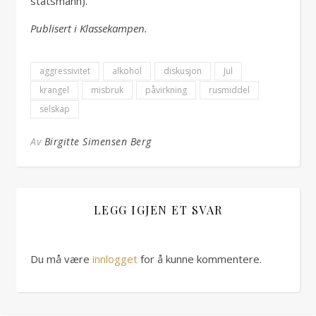
statsmann).
Publisert i Klassekampen.
aggressivitet
alkohol
diskusjon
Jul
krangel
misbruk
påvirkning
rusmiddel
selskap
Av
Birgitte Simensen Berg
LEGG IGJEN ET SVAR
Du må være
innlogget
for å kunne kommentere.