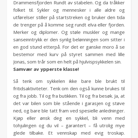
Drammensfjorden Rundt av stabelen. Og da tråkker
folket til. Sykler og mennesker i alle aldre og
utførelser stiller på startstreken og bruker den tida
de trenger på å komme seg rundt elva eller fjorden.
Merker og diplomer. Og støle muskler og mange
sanseinntrykk er den synlig belønningen som sitter i
en god stund etterpå. For det er ganske moro å se
bestemor med kurv på styret sammen med lille
Jonas, som trår som en helt på hjulvispsykkelen sin.
Samvær av ypperste klasse!
Så tenk om sykkelen ikke bare ble brukt til
fritidsaktiviteter. Tenk om den også kunne brukes til
og fra jobb. Til og fra butikken. Til og fra besøk. Ja, at
det var bilen som ble stående i garasjen og støve
ned, og bare ble tatt fram ved spesielle anledninger.
Kjøp eller ønsk deg en sykkel, bli venn med
tohjulingen og du vil – garantert – få utrolig mye
glede tilbake. Et vennskap med evig troskap.