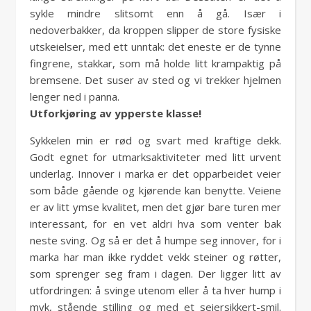
sykle mindre slitsomt enn å gå. Især i
nedoverbakker, da kroppen slipper de store fysiske
utskeielser, med ett unntak: det eneste er de tynne
fingrene, stakkar, som må holde litt krampaktig på
bremsene. Det suser av sted og vi trekker hjelmen
lenger ned i panna.
Utforkjøring av ypperste klasse!
Sykkelen min er rød og svart med kraftige dekk.
Godt egnet for utmarksaktiviteter med litt urvent
underlag. Innover i marka er det opparbeidet veier
som både gående og kjørende kan benytte. Veiene
er av litt ymse kvalitet, men det gjør bare turen mer
interessant, for en vet aldri hva som venter bak
neste sving. Og så er det å humpe seg innover, for i
marka har man ikke ryddet vekk steiner og røtter,
som sprenger seg fram i dagen. Der ligger litt av
utfordringen: å svinge utenom eller å ta hver hump i
myk, stående stilling og med et seiersikkert-smil.