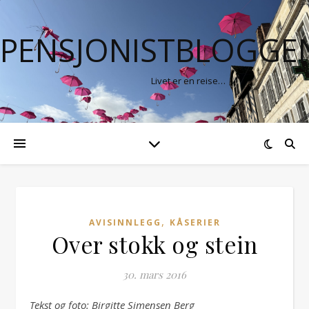
PENSJONISTBLOGGE
Livet er en reise…
,
AVISINNLEGG
KÅSERIER
Over stokk og stein
30. mars 2016
Tekst og foto: Birgitte Simensen Berg