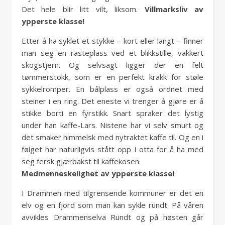
Det hele blir litt vilt, liksom.
Villmarksliv av
ypperste klasse!
Etter å ha syklet et stykke – kort eller langt – finner
man seg en rasteplass ved et blikkstille, vakkert
skogstjern. Og selvsagt ligger der en felt
tømmerstokk, som er en perfekt krakk for støle
sykkelromper. En bålplass er også ordnet med
steiner i en ring. Det eneste vi trenger å gjøre er å
stikke borti en fyrstikk. Snart spraker det lystig
under han kaffe-Lars. Nistene har vi selv smurt og
det smaker himmelsk med nytraktet kaffe til. Og en i
følget har naturligvis stått opp i otta for å ha med
seg fersk gjærbakst til kaffekosen.
Medmenneskelighet av ypperste klasse!
I Drammen med tilgrensende kommuner er det en
elv og en fjord som man kan sykle rundt. På våren
avvikles Drammenselva Rundt og på høsten går