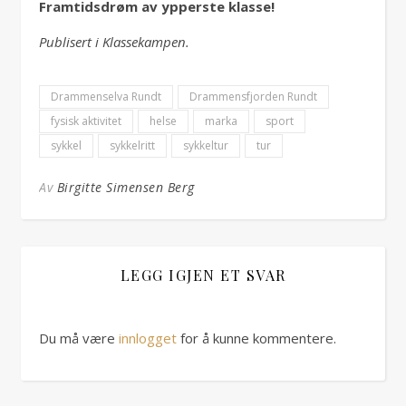
Framtidsdrøm av ypperste klasse!
Publisert i Klassekampen.
Drammenselva Rundt
Drammensfjorden Rundt
fysisk aktivitet
helse
marka
sport
sykkel
sykkelritt
sykkeltur
tur
Av
Birgitte Simensen Berg
LEGG IGJEN ET SVAR
Du må være
innlogget
for å kunne kommentere.