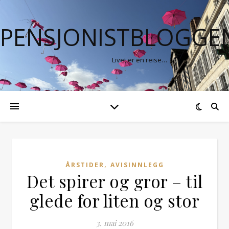
PENSJONISTBLOGGE
Livet er en reise…
,
ÅRSTIDER
AVISINNLEGG
Det spirer og gror – til
glede for liten og stor
3. mai 2016