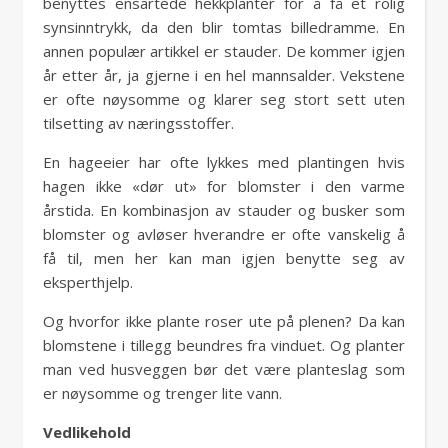
benyttes ensartede hekkplanter for å få et rolig
synsinntrykk, da den blir tomtas billedramme. En
annen populær artikkel er stauder. De kommer igjen
år etter år, ja gjerne i en hel mannsalder. Vekstene
er ofte nøysomme og klarer seg stort sett uten
tilsetting av næringsstoffer.
En hageeier har ofte lykkes med plantingen hvis
hagen ikke «dør ut» for blomster i den varme
årstida. En kombinasjon av stauder og busker som
blomster og avløser hverandre er ofte vanskelig å
få til, men her kan man igjen benytte seg av
eksperthjelp.
Og hvorfor ikke plante roser ute på plenen? Da kan
blomstene i tillegg beundres fra vinduet. Og planter
man ved husveggen bør det være planteslag som
er nøysomme og trenger lite vann.
Vedlikehold