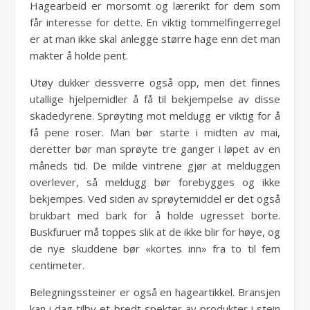
Hagearbeid er morsomt og lærerikt for dem som
får interesse for dette. En viktig tommelfingerregel
er at man ikke skal anlegge større hage enn det man
makter å holde pent.
Utøy dukker dessverre også opp, men det finnes
utallige hjelpemidler å få til bekjempelse av disse
skadedyrene. Sprøyting mot meldugg er viktig for å
få pene roser. Man bør starte i midten av mai,
deretter bør man sprøyte tre ganger i løpet av en
måneds tid. De milde vintrene gjør at melduggen
overlever, så meldugg bør forebygges og ikke
bekjempes. Ved siden av sprøytemiddel er det også
brukbart med bark for å holde ugresset borte.
Buskfuruer må toppes slik at de ikke blir for høye, og
de nye skuddene bør «kortes inn» fra to til fem
centimeter.
Belegningssteiner er også en hageartikkel. Bransjen
kan i dag tilby et bredt spekter av produkter i stein