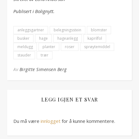
Publisert i Bolignytt.
anleggsgartner
belegningsstein
blomster
busker
hage
hageanlegg
kaprilfol
meldugg
planter
roser
sprøytemiddel
stauder
trær
Av
Birgitte Simensen Berg
LEGG IGJEN ET SVAR
Du må være
innlogget
for å kunne kommentere.