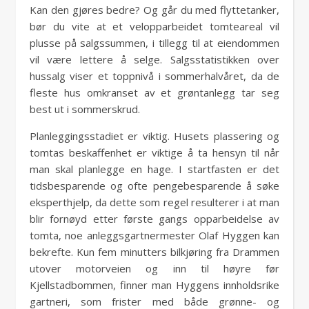
Kan den gjøres bedre? Og går du med flyttetanker,
bør du vite at et velopparbeidet tomteareal vil
plusse på salgssummen, i tillegg til at eiendommen
vil være lettere å selge. Salgsstatistikken over
hussalg viser et toppnivå i sommerhalvåret, da de
fleste hus omkranset av et grøntanlegg tar seg
best ut i sommerskrud.
Planleggingsstadiet er viktig. Husets plassering og
tomtas beskaffenhet er viktige å ta hensyn til når
man skal planlegge en hage. I startfasten er det
tidsbesparende og ofte pengebesparende å søke
eksperthjelp, da dette som regel resulterer i at man
blir fornøyd etter første gangs opparbeidelse av
tomta, noe anleggsgartnermester Olaf Hyggen kan
bekrefte. Kun fem minutters bilkjøring fra Drammen
utover motorveien og inn til høyre før
Kjellstadbommen, finner man Hyggens innholdsrike
gartneri, som frister med både grønne- og