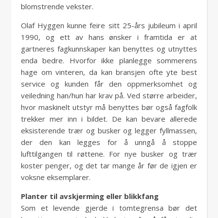
blomstrende vekster.
Olaf Hyggen kunne feire sitt 25-års jubileum i april
1990, og ett av hans ønsker i framtida er at
gartneres fagkunnskaper kan benyttes og utnyttes
enda bedre. Hvorfor ikke planlegge sommerens
hage om vinteren, da kan bransjen ofte yte best
service og kunden får den oppmerksomhet og
veiledning han/hun har krav på. Ved større arbeider,
hvor maskinelt utstyr må benyttes bør også fagfolk
trekker mer inn i bildet. De kan bevare allerede
eksisterende trær og busker og legger fyllmassen,
der den kan legges for å unngå å stoppe
lufttilgangen til røttene. For nye busker og trær
koster penger, og det tar mange år før de igjen er
voksne eksemplarer.
Planter til avskjerming eller blikkfang
Som et levende gjerde i tomtegrensa bør det