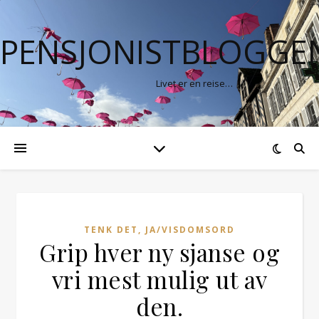
PENSJONISTBLOGGE
Livet er en reise…
TENK DET, JA/VISDOMSORD
Grip hver ny sjanse og
vri mest mulig ut av
den.