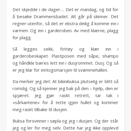
Det skjedde i de dager…. Det er mandag, og tid for
å besøke Drammensbadet. Alt går på skinner. Det
regner utenfor, så det er ekstra deilig å komme inn i
varmen. Og inn i garderoben. Av med klærne, plagg
for plagg.
Så legges sekk, fottøy og klær inn i
garderobeskapet. Plastposen med såpe, shampo
og håndkle bæres lett inn i dusjrommet. Dusj. Og så
er jeg klar for inntogsmarsjen til svømmehallen.
Da merker jeg det: At bikinibuksa plutselig er blitt så
romslig. Og så kjenner jeg bak på den – hjelp, den er
spjæret. Jeg gjør raskt retrett, tar tak i
«sårkantene» for å tette igjen hullet og kommer
meg raskt tilbake til dusjen.
Buksa forsvinner i søpla og jeg i dusjen. Og der står
jeg og ler for meg selv. Dette har jeg ikke opplevd