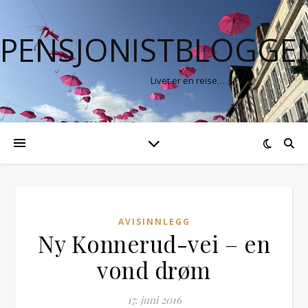
PENSJONISTBLOGGE
Livet er en reise…
AVISINNLEGG
Ny Konnerud-vei – en
vond drøm
17. juni 2016