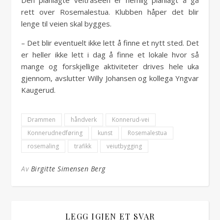
Den planlagte veitraseen er nemlig planlagt å gå
rett over Rosemalestua. Klubben håper det blir
lenge til veien skal bygges.
– Det blir eventuelt ikke lett å finne et nytt sted. Det
er heller ikke lett i dag å finne et lokale hvor så
mange og forskjellige aktiviteter drives hele uka
gjennom, avslutter Willy Johansen og kollega Yngvar
Kaugerud.
Drammen
håndverk
Konnerud-vei
Konnerudnedføring
kunst
Rosemalestua
rosemaling
trafikk
veiutbygging
Av
Birgitte Simensen Berg
LEGG IGJEN ET SVAR