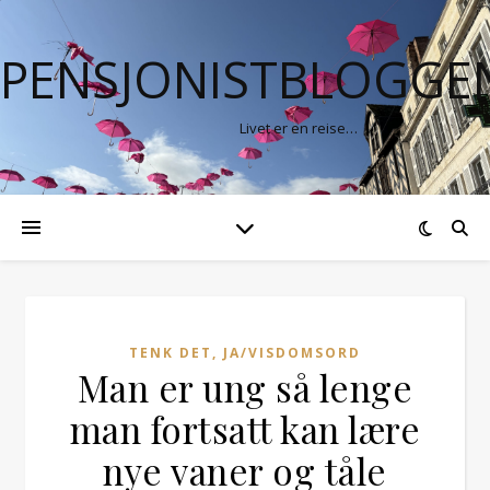
PENSJONISTBLOGGE
Livet er en reise…
TENK DET, JA/VISDOMSORD
Man er ung så lenge
man fortsatt kan lære
nye vaner og tåle