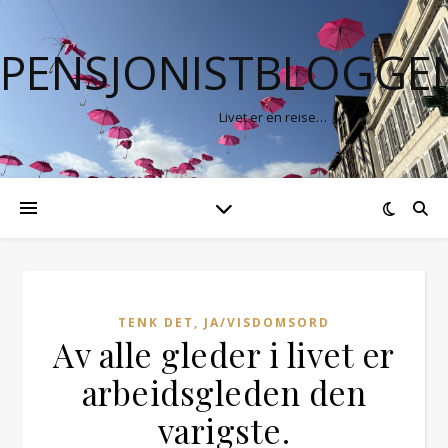
PENSJONISTBLOGGE
Livet er en reise…
TENK DET, JA/VISDOMSORD
Av alle gleder i livet er
arbeidsgleden den
varigste.