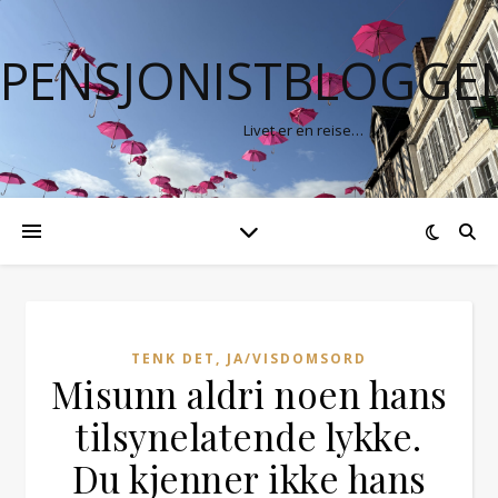
PENSJONISTBLOGGE
Livet er en reise…
TENK DET, JA/VISDOMSORD
Misunn aldri noen hans
tilsynelatende lykke.
Du kjenner ikke hans