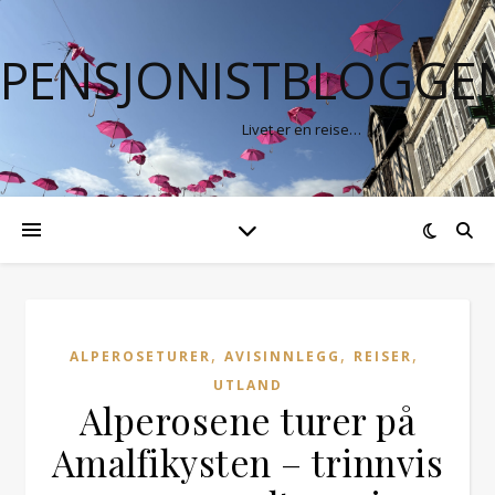
PENSJONISTBLOGGE
Livet er en reise…
,
,
,
ALPEROSETURER
AVISINNLEGG
REISER
UTLAND
Alperosene turer på
Amalfikysten – trinnvis