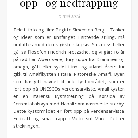
opp- og nedtrapping
7. mai 2018
Tekst, foto og film: Birgitte Simensen Berg – Tanker
og ideer som er unnfanget i sittende stilling, må
omfattes med den største skepsis. Så la oss heller
gå, sa filosofen Friedrich Nietzsche, og vi går: 18 år
på rad har Alperosene, turgruppa fra Drammen og
omegn, gått eller syklet i inn- og utland. Årets tur
gikk til Amalfikysten i Italia. Pittoreske Amalfi. Byen
som har gitt navnet til hele kystområdet, som er
ført opp på UNESCOs verdensarvliste. Amalfikysten
er en italiensk kyststrekning på sørsida av
Sorrentohalvøya med Napoli som nærmeste storby.
Dette kystområdet er ført opp på verdensarvlista.
Ei bratt og smal trapp i Vietri sul Mare. Det er
strekningen…