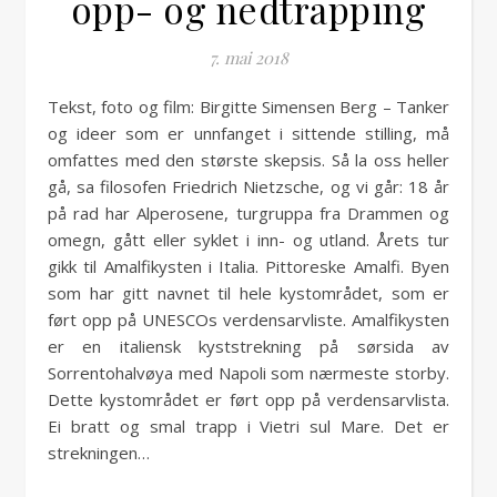
opp- og nedtrapping
7. mai 2018
Tekst, foto og film: Birgitte Simensen Berg – Tanker
og ideer som er unnfanget i sittende stilling, må
omfattes med den største skepsis. Så la oss heller
gå, sa filosofen Friedrich Nietzsche, og vi går: 18 år
på rad har Alperosene, turgruppa fra Drammen og
omegn, gått eller syklet i inn- og utland. Årets tur
gikk til Amalfikysten i Italia. Pittoreske Amalfi. Byen
som har gitt navnet til hele kystområdet, som er
ført opp på UNESCOs verdensarvliste. Amalfikysten
er en italiensk kyststrekning på sørsida av
Sorrentohalvøya med Napoli som nærmeste storby.
Dette kystområdet er ført opp på verdensarvlista.
Ei bratt og smal trapp i Vietri sul Mare. Det er
strekningen…