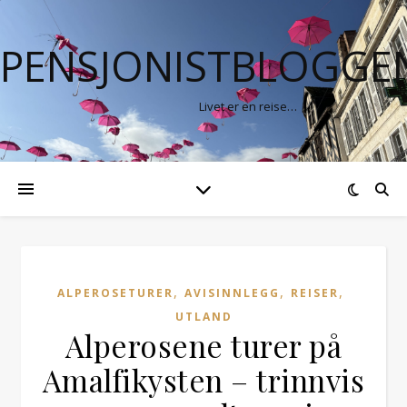
PENSJONISTBLOGGE
Livet er en reise…
,
,
,
ALPEROSETURER
AVISINNLEGG
REISER
UTLAND
Alperosene turer på
Amalfikysten – trinnvis