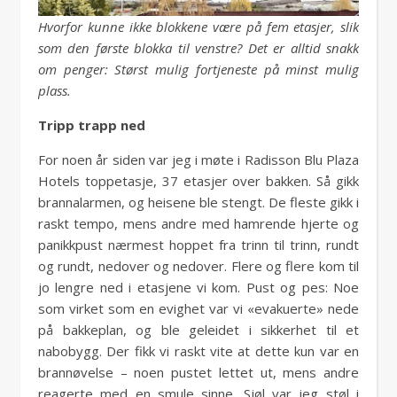
Hvorfor kunne ikke blokkene være på fem etasjer, slik
som den første blokka til venstre? Det er alltid snakk
om penger: Størst mulig fortjeneste på minst mulig
plass.
Tripp trapp ned
For noen år siden var jeg i møte i Radisson Blu Plaza
Hotels toppetasje, 37 etasjer over bakken. Så gikk
brannalarmen, og heisene ble stengt. De fleste gikk i
raskt tempo, mens andre med hamrende hjerte og
panikkpust nærmest hoppet fra trinn til trinn, rundt
og rundt, nedover og nedover. Flere og flere kom til
jo lengre ned i etasjene vi kom. Pust og pes: Noe
som virket som en evighet var vi «evakuerte» nede
på bakkeplan, og ble geleidet i sikkerhet til et
nabobygg. Der fikk vi raskt vite at dette kun var en
brannøvelse – noen pustet lettet ut, mens andre
reagerte med en smule sinne. Sjøl var jeg støl i