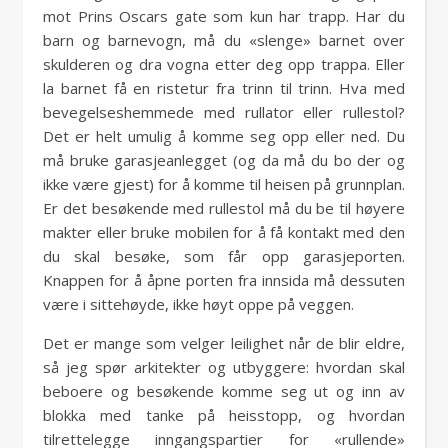
mot Prins Oscars gate som kun har trapp. Har du
barn og barnevogn, må du «slenge» barnet over
skulderen og dra vogna etter deg opp trappa. Eller
la barnet få en ristetur fra trinn til trinn. Hva med
bevegelseshemmede med rullator eller rullestol?
Det er helt umulig å komme seg opp eller ned. Du
må bruke garasjeanlegget (og da må du bo der og
ikke være gjest) for å komme til heisen på grunnplan.
Er det besøkende med rullestol må du be til høyere
makter eller bruke mobilen for å få kontakt med den
du skal besøke, som får opp garasjeporten.
Knappen for å åpne porten fra innsida må dessuten
være i sittehøyde, ikke høyt oppe på veggen.
Det er mange som velger leilighet når de blir eldre,
så jeg spør arkitekter og utbyggere: hvordan skal
beboere og besøkende komme seg ut og inn av
blokka med tanke på heisstopp, og hvordan
tilrettelegge inngangspartier for «rullende»