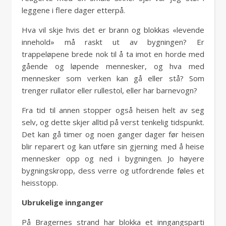
leggene i flere dager etterpå.
Hva vil skje hvis det er brann og blokkas «levende
innehold» må raskt ut av bygningen? Er
trappeløpene brede nok til å ta imot en horde med
gående og løpende mennesker, og hva med
mennesker som verken kan gå eller stå? Som
trenger rullator eller rullestol, eller har barnevogn?
Fra tid til annen stopper også heisen helt av seg
selv, og dette skjer alltid på verst tenkelig tidspunkt.
Det kan gå timer og noen ganger dager før heisen
blir reparert og kan utføre sin gjerning med å heise
mennesker opp og ned i bygningen. Jo høyere
bygningskropp, dess verre og utfordrende føles et
heisstopp.
Ubrukelige innganger
På Bragernes strand har blokka et inngangsparti