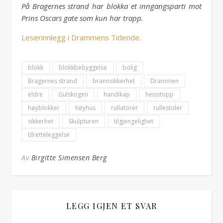
På Bragernes strand har blokka et inngangsparti mot
Prins Oscars gate som kun har trapp.
Leserinnlegg i Drammens Tidende.
blokk
blokkbebyggelse
bolig
Bragernes strand
brannsikkerhet
Drammen
eldre
Gulskogen
handikap
heisstopp
høyblokker
høyhus
rullatorer
rullestoler
sikkerhet
Skulpturen
tilgjengelighet
tilretteleggelse
Av
Birgitte Simensen Berg
LEGG IGJEN ET SVAR