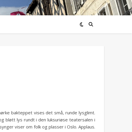
mørke bakteppet vises det små, runde lysglimt.
bløtt lys rundt i den luksuriøse teatersalen i
ynger viser om folk og plasser i Oslo. Applaus.