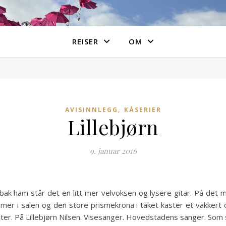
REISER
OM
,
AVISINNLEGG
KÅSERIER
Lillebjørn
9. januar 2016
bak ham står det en litt mer velvoksen og lysere gitar. På det 
r i salen og den store prismekrona i taket kaster et vakkert og 
ter. På Lillebjørn Nilsen. Visesanger. Hovedstadens sanger. Som s