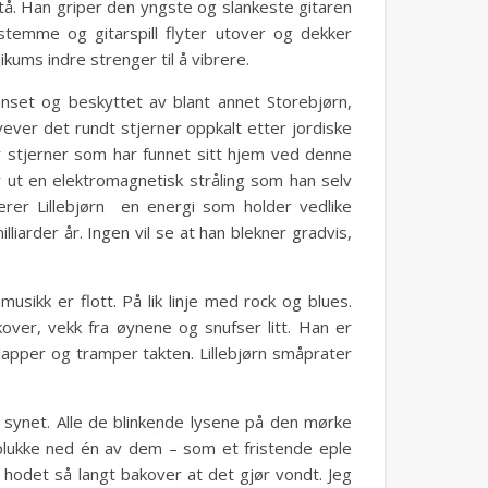
 tå. Han griper den yngste og slankeste gitaren
 stemme og gitarspill flyter utover og dekker
kums indre strenger til å vibrere.
nset og beskyttet av blant annet Storebjørn,
svever det rundt stjerner oppkalt etter jordiske
er stjerner som har funnet sitt hjem ved denne
r ut en elektromagnetisk stråling som han selv
erer Lillebjørn en energi som holder vedlike
liarder år. Ingen vil se at han blekner gradvis,
usikk er flott. På lik linje med rock og blues.
over, vekk fra øynene og snufser litt. Han er
lapper og tramper takten. Lillebjørn småprater
ke synet. Alle de blinkende lysene på den mørke
 plukke ned én av dem – som et fristende eple
r hodet så langt bakover at det gjør vondt. Jeg