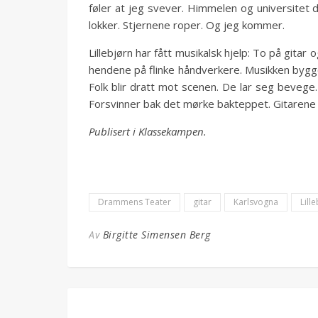
føler at jeg svever. Himmelen og universitet d
lokker. Stjernene roper. Og jeg kommer.
Lillebjørn har fått musikalsk hjelp: To på git
hendene på flinke håndverkere. Musikken bygge
Folk blir dratt mot scenen. De lar seg bevege.
Forsvinner bak det mørke bakteppet. Gitarene 
Publisert i Klassekampen.
Drammens Teater
gitar
Karlsvogna
Lill
Av
Birgitte Simensen Berg