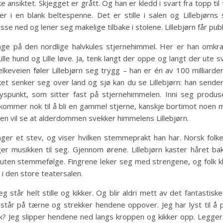
 ansiktet. Skjegget er grått. Og han er kledd i svart fra topp til
r i en blank beltespenne. Det er stille i salen og Lillebjørns
ned og lener seg makelige tilbake i stolene. Lillebjørn får publi
nge på den nordlige halvkules stjernehimmel. Her er han omkra
lle hund og Lille løve. Ja, tenk langt der oppe og langt der ute 
keveien føler Lillebjørn seg trygg – han er én av 100 milliard
ket senker seg over land og sjø kan du se Lillebjørn: han sende
spunkt, som sitter fast på stjernehimmelen. Inni seg produs
g kommer nok til å bli en gammel stjerne, kanskje bortimot noen mil
gen vil se at alderdommen svekker himmelens Lillebjørn.
nger et stev, og viser hvilken stemmeprakt han har. Norsk folkem
r musikken til seg. Gjennom ørene. Lillebjørn kaster håret bak
ar uten stemmefølge. Fingrene leker seg med strengene, og folk k
 i den store teatersalen.
eg står helt stille og kikker. Og blir aldri mett av det fantastis
 står på tærne og strekker hendene oppover. Jeg har lyst til å
 nok? Jeg slipper hendene ned langs kroppen og kikker opp. Legge