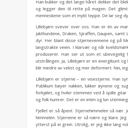
Han bukker og det lange håret dekker det bleke
og legger den til rette på magen. Det glimte
menneskene som et mykt teppe. De lar seg dysse 
Lillebjørn svever over oss. Han er én av ma
Jakthundene, Draken, Sjiraffen, Gaupen, samt Li
dyr. Her blant disse stjernevennene og på Mel
langstrakte veien. I klarvær og når kveldsmør
produserer. Han ser ut som et ubevegelig ly
utstrålingen. Ja, Lillebjørn er en energibunt o
blir mindre av vekst og mer deformert. Nei, in
Lillebjørn er stjerne – en visestjerne. Han sy
Publikum bøyer nakken, lukker øynene og suge
forkjølet, og hviler stemmen ved å spille git
og folk humrer. Det er en intim og lun stemning
Fjellet er så åpent. Stjernehimmelen så nær. J
himmelen. Stjernene er så nære og klare. Jeg
ytterst på ei grein. Utrolig, er jeg ikke lang