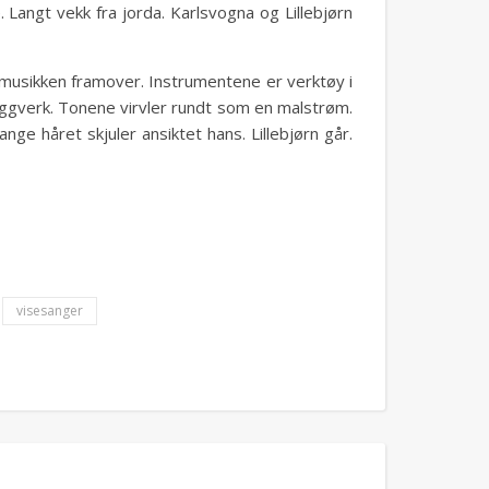
 Langt vekk fra jorda. Karlsvogna og Lillebjørn
e musikken framover. Instrumentene er verktøy i
yggverk. Tonene virvler rundt som en malstrøm.
ge håret skjuler ansiktet hans. Lillebjørn går.
visesanger