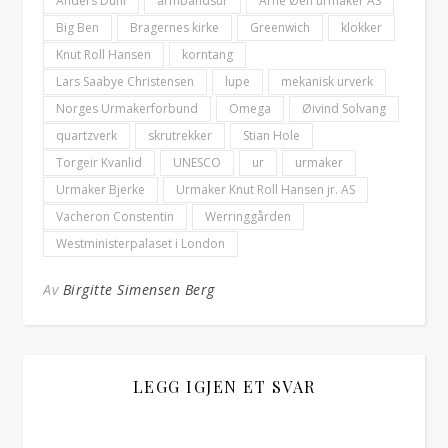
Anders Duni
armbåndsur
Arne Øen urmaker AS
Big Ben
Bragernes kirke
Greenwich
klokker
Knut Roll Hansen
korntang
Lars Saabye Christensen
lupe
mekanisk urverk
Norges Urmakerforbund
Omega
Øivind Solvang
quartzverk
skrutrekker
Stian Hole
Torgeir Kvanlid
UNESCO
ur
urmaker
Urmaker Bjerke
Urmaker Knut Roll Hansen jr. AS
Vacheron Constentin
Werringgården
Westministerpalaset i London
Av
Birgitte Simensen Berg
LEGG IGJEN ET SVAR