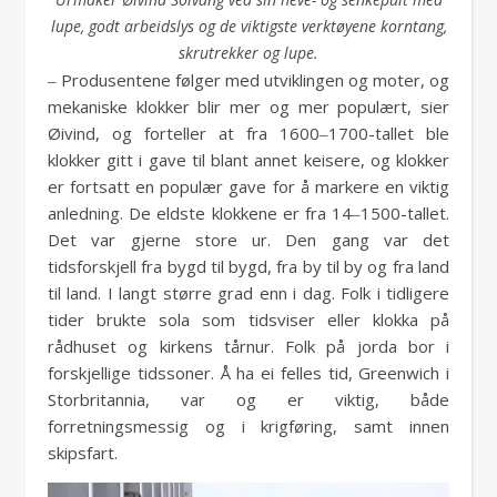
lupe, godt arbeidslys og de viktigste verktøyene korntang,
skrutrekker og lupe.
‒ Produsentene følger med utviklingen og moter, og
mekaniske klokker blir mer og mer populært, sier
Øivind, og forteller at fra 1600‒1700-tallet ble
klokker gitt i gave til blant annet keisere, og klokker
er fortsatt en populær gave for å markere en viktig
anledning. De eldste klokkene er fra 14‒1500-tallet.
Det var gjerne store ur. Den gang var det
tidsforskjell fra bygd til bygd, fra by til by og fra land
til land. I langt større grad enn i dag. Folk i tidligere
tider brukte sola som tidsviser eller klokka på
rådhuset og kirkens tårnur. Folk på jorda bor i
forskjellige tidssoner. Å ha ei felles tid, Greenwich i
Storbritannia, var og er viktig, både
forretningsmessig og i krigføring, samt innen
skipsfart.