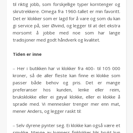
til riktig jobb, som forskjellige typer korntenger og
skrutrekkere. Omega fra 1960-tallet er min favoritt.
Det er klokker som er lagd for å vare og som du kan
gi service på, sier Øivind, og legger til at det ekstra
morsomt å jobbe med noe som har lange
tradisjoner med godt håndverk og kvalitet.
Tiden er inne
‒ Her i butikken har vi klokker fra 400- til 105 000
kroner, så de aller fleste kan finne ei klokke som
passer både behov og pris. Det er mange
preferanser hos kunden, lenke eller reim,
bruksklokke eller ei gøyal klokke, eller ei klokke å
sprade med. Vi mennesker trenger mer enn mat,
mener Anders, og legger raskt til:
‒ Selv dyrene pynter seg. Ei klokke kan også være et
smykke. Mange av kvinners finklokker blir brukt kun