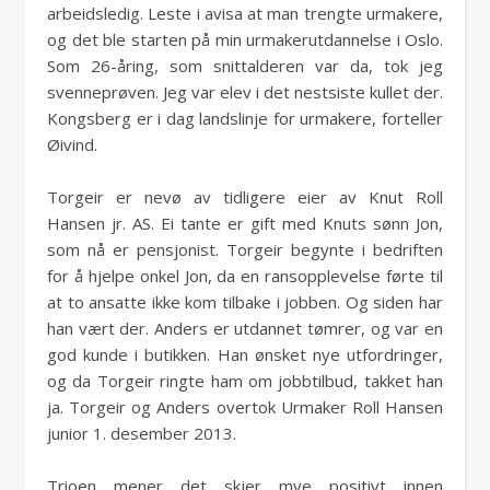
arbeidsledig. Leste i avisa at man trengte urmakere,
og det ble starten på min urmakerutdannelse i Oslo.
Som 26-åring, som snittalderen var da, tok jeg
svenneprøven. Jeg var elev i det nestsiste kullet der.
Kongsberg er i dag landslinje for urmakere, forteller
Øivind.
Torgeir er nevø av tidligere eier av Knut Roll
Hansen jr. AS. Ei tante er gift med Knuts sønn Jon,
som nå er pensjonist. Torgeir begynte i bedriften
for å hjelpe onkel Jon, da en ransopplevelse førte til
at to ansatte ikke kom tilbake i jobben. Og siden har
han vært der. Anders er utdannet tømrer, og var en
god kunde i butikken. Han ønsket nye utfordringer,
og da Torgeir ringte ham om jobbtilbud, takket han
ja. Torgeir og Anders overtok Urmaker Roll Hansen
junior 1. desember 2013.
Trioen mener det skjer mye positivt innen