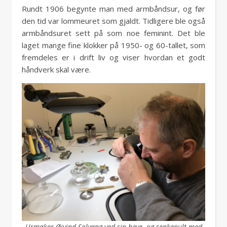
Rundt 1906 begynte man med armbåndsur, og før
den tid var lommeuret som gjaldt. Tidligere ble også
armbåndsuret sett på som noe feminint. Det ble
laget mange fine klokker på 1950- og 60-tallet, som
fremdeles er i drift liv og viser hvordan et godt
håndverk skal være.
Urmaker Øivind Solvang ved sin heve- og senkepult med