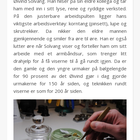
Øivind Solvang. Han hilser på sin eldre kollega og tar
ham med inn i sitt lyse, rene og ryddige verksted.
På den justerbare arbeidspulten ligger hans
viktigste arbeidsverktøy: korntang (pinsett), lupe og
skrutrekker. Da nikker den eldre mannen
gjenkjennende og smiler fra øre til øre. Han er også
lutter øre når Solvang viser og forteller ham om sitt
arbeide med et armbåndsur, som trenger litt
drahjelp for å få viserne til å gå rundt igjen. Da er
den gamle og den yngre urmaker på bølgelengde
for 90 prosent av det Øivind gjør i dag gjorde
urmakerne for 150 år siden, og teknikken rundt
viserne er som for 200 år siden.