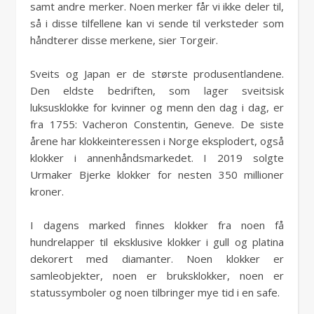
samt andre merker. Noen merker får vi ikke deler til,
så i disse tilfellene kan vi sende til verksteder som
håndterer disse merkene, sier Torgeir.
Sveits og Japan er de største produsentlandene.
Den eldste bedriften, som lager sveitsisk
luksusklokke for kvinner og menn den dag i dag, er
fra 1755: Vacheron Constentin, Geneve. De siste
årene har klokkeinteressen i Norge eksplodert, også
klokker i annenhåndsmarkedet. I 2019 solgte
Urmaker Bjerke klokker for nesten 350 millioner
kroner.
I dagens marked finnes klokker fra noen få
hundrelapper til eksklusive klokker i gull og platina
dekorert med diamanter. Noen klokker er
samleobjekter, noen er bruksklokker, noen er
statussymboler og noen tilbringer mye tid i en safe.