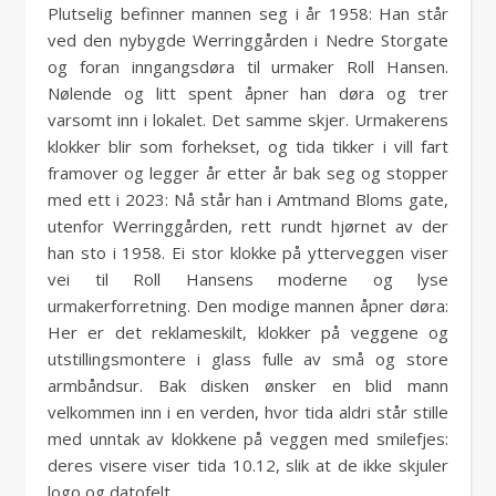
Plutselig befinner mannen seg i år 1958: Han står
ved den nybygde Werringgården i Nedre Storgate
og foran inngangsdøra til urmaker Roll Hansen.
Nølende og litt spent åpner han døra og trer
varsomt inn i lokalet. Det samme skjer. Urmakerens
klokker blir som forhekset, og tida tikker i vill fart
framover og legger år etter år bak seg og stopper
med ett i 2023: Nå står han i Amtmand Bloms gate,
utenfor Werringgården, rett rundt hjørnet av der
han sto i 1958. Ei stor klokke på ytterveggen viser
vei til Roll Hansens moderne og lyse
urmakerforretning. Den modige mannen åpner døra:
Her er det reklameskilt, klokker på veggene og
utstillingsmontere i glass fulle av små og store
armbåndsur. Bak disken ønsker en blid mann
velkommen inn i en verden, hvor tida aldri står stille
med unntak av klokkene på veggen med smilefjes:
deres visere viser tida 10.12, slik at de ikke skjuler
logo og datofelt.