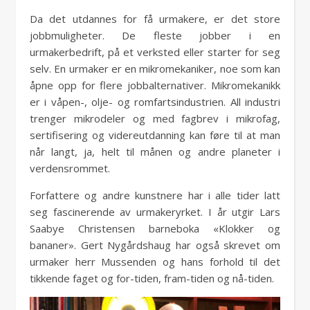
Da det utdannes for få urmakere, er det store
jobbmuligheter. De fleste jobber i en
urmakerbedrift, på et verksted eller starter for seg
selv. En urmaker er en mikromekaniker, noe som kan
åpne opp for flere jobbalternativer. Mikromekanikk
er i våpen-, olje- og romfartsindustrien. All industri
trenger mikrodeler og med fagbrev i mikrofag,
sertifisering og videreutdanning kan føre til at man
når langt, ja, helt til månen og andre planeter i
verdensrommet.
Forfattere og andre kunstnere har i alle tider latt
seg fascinerende av urmakeryrket. I år utgir Lars
Saabye Christensen barneboka «Klokker og
bananer». Gert Nygårdshaug har også skrevet om
urmaker herr Mussenden og hans forhold til det
tikkende faget og for-tiden, fram-tiden og nå-tiden.