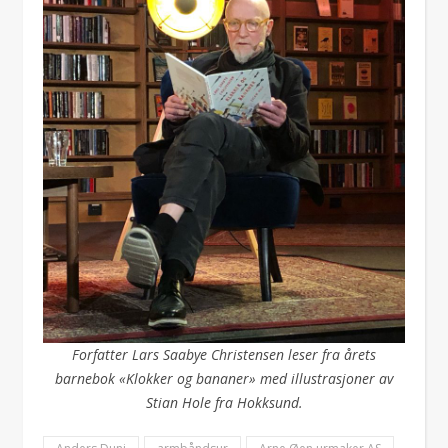
Forfatter Lars Saabye Christensen leser fra årets
barnebok «Klokker og bananer» med illustrasjoner av
Stian Hole fra Hokksund.