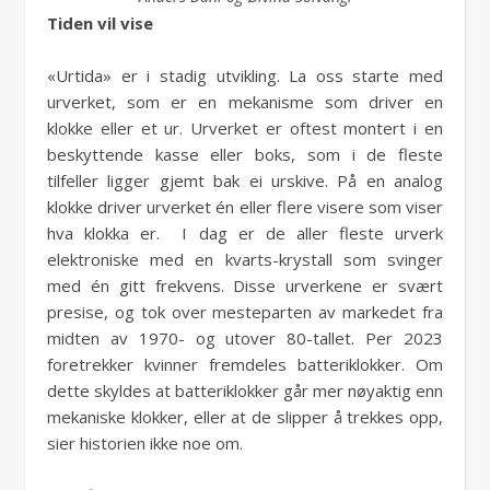
Tiden vil vise
«Urtida» er i stadig utvikling. La oss starte med
urverket, som er en mekanisme som driver en
klokke eller et ur. Urverket er oftest montert i en
beskyttende kasse eller boks, som i de fleste
tilfeller ligger gjemt bak ei urskive. På en analog
klokke driver urverket én eller flere visere som viser
hva klokka er. I dag er de aller fleste urverk
elektroniske med en kvarts-krystall som svinger
med én gitt frekvens. Disse urverkene er svært
presise, og tok over mesteparten av markedet fra
midten av 1970- og utover 80-tallet. Per 2023
foretrekker kvinner fremdeles batteriklokker. Om
dette skyldes at batteriklokker går mer nøyaktig enn
mekaniske klokker, eller at de slipper å trekkes opp,
sier historien ikke noe om.