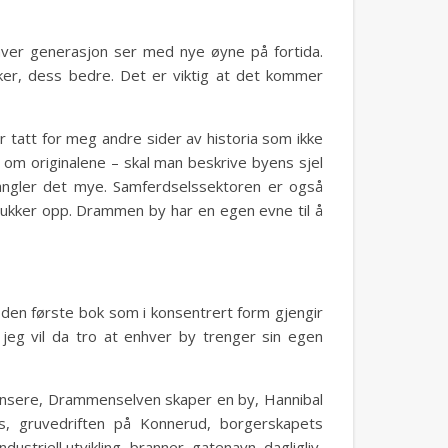
 hver generasjon ser med nye øyne på fortida.
ker, dess bedre. Det er viktig at det kommer
r tatt for meg andre sider av historia som ikke
, om originalene – skal man beskrive byens sjel
angler det mye. Samferdselssektoren er også
e dukker opp. Drammen by har en egen evne til å
en første bok som i konsentrert form gjengir
jeg vil da tro at enhver by trenger sin egen
ensere, Drammenselven skaper en by, Hannibal
s, gruvedriften på Konnerud, borgerskapets
dustriell utvikling, branner, gatenavn, dagligliv,