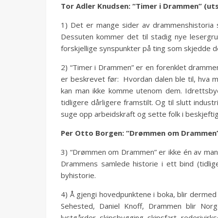
Tor Adler Knudsen: “Timer i Drammen” (utso
1) Det er mange sider av drammenshistoria so
Dessuten kommer det til stadig nye lesergru
forskjellige synspunkter på ting som skjedde d
2) “Timer i Drammen” er en forenklet drammensh
er beskrevet før: Hvordan dalen ble til, hva m
kan man ikke komme utenom dem. Idrettsbyen
tidligere dårligere framstilt. Og til slutt in
suge opp arbeidskraft og sette folk i beskjefti
Per Otto Borgen: “Drømmen om Drammen”
3) “Drømmen om Drammen” er ikke én av mange
Drammens samlede historie i ett bind (tidli
byhistorie.
4) Å gjengi hovedpunktene i boka, blir derm
Sehested, Daniel Knoff, Drammen blir Norg
lystgårder, skipsbygging, skipsfart, rederivirkso