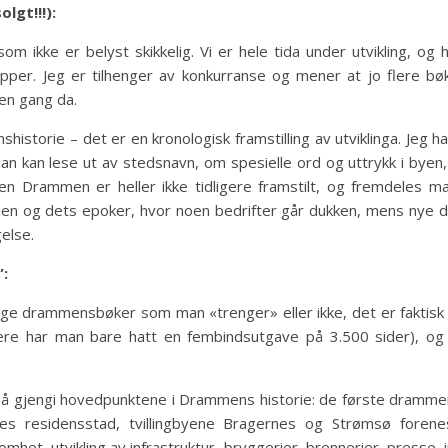
lgt!!!):
m ikke er belyst skikkelig. Vi er hele tida under utvikling, og
pper. Jeg er tilhenger av konkurranse og mener at jo flere bø
en gang da.
istorie – det er en kronologisk framstilling av utviklinga. Jeg ha
an kan lese ut av stedsnavn, om spesielle ord og uttrykk i byen
 Drammen er heller ikke tidligere framstilt, og fremdeles m
dustrien og dets epoker, hvor noen bedrifter går dukken, mens ny
gelse.
:
 drammensbøker som man «trenger» eller ikke, det er faktisk d
gere har man bare hatt en fembindsutgave på 3.500 sider), og 
ed å gjengi hovedpunktene i Drammens historie: de første dramm
es residensstad, tvillingbyene Bragernes og Strømsø forene
mhet, utvikling av infrastruktur, bryggerier, brennerier, presse, in