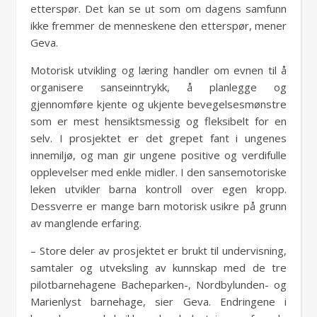
etterspør. Det kan se ut som om dagens samfunn
ikke fremmer de menneskene den etterspør, mener
Geva.
Motorisk utvikling og læring handler om evnen til å
organisere sanseinntrykk, å planlegge og
gjennomføre kjente og ukjente bevegelsesmønstre
som er mest hensiktsmessig og fleksibelt for en
selv. I prosjektet er det grepet fant i ungenes
innemiljø, og man gir ungene positive og verdifulle
opplevelser med enkle midler. I den sansemotoriske
leken utvikler barna kontroll over egen kropp.
Dessverre er mange barn motorisk usikre på grunn
av manglende erfaring.
– Store deler av prosjektet er brukt til undervisning,
samtaler og utveksling av kunnskap med de tre
pilotbarnehagene Bacheparken-, Nordbylunden- og
Marienlyst barnehage, sier Geva. Endringene i