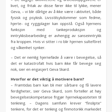
livet, og fritak av disse fører ikke til lykke, mener
Geva, – vi blir dårlige av å ikke være i aktivitet, både
fysisk og psykisk. Livsstilsykdommer som fedme,
hjerte- og ryggplager kan oppstå. Også hjernens
funksjon med tankeproduksjon og
inntrykksbearbeiding er avhengig av sanseinntrykk
fra kroppen. Hvis vi sitter i ro blir hjernen sultefôret
og våkenhet synker.
– Det er nemlig hjerneføde å være i bevegelse, så
det er katastrofalt hvis barn ikke får bevege seg
nok, sier en engasjert Geva Skard.
Hvorfor er det viktig å motivere barn?
– Framtidas barn kan bli mer sårbare og få lavere
ferdigheter, sier Geva Skard, som forteller at høy
bevegelseskompetanse frigjør hjernekapasiteten til
tenkning. – Dagens samfunn krever “finslipte”
tenkere, for det er tenking og finmotorikk markedet