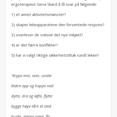
ergoterapeut Geva Skard å få svar på følgende:
1) et annet aktivitetsmønster?
2) skaper lekeapparatene den forventede respons?
3) overlever de voksne det nye miljøet?
4) er det færre konflikter?
5) har vi valgt riktige sikkerhetstiltak rundt leken?
“Krype inni, over, under
klatre opp og hoppe ned
dytte, dra og løfte, flytte
bygge høye tårn et sted
huske, gjerne sveve, fly