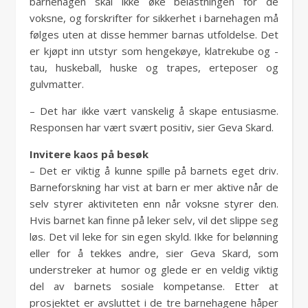
barnehagen skal ikke øke belastningen for de
voksne, og forskrifter for sikkerhet i barnehagen må
følges uten at disse hemmer barnas utfoldelse. Det
er kjøpt inn utstyr som hengekøye, klatrekube og -
tau, huskeball, huske og trapes, erteposer og
gulvmatter.
– Det har ikke vært vanskelig å skape entusiasme.
Responsen har vært svært positiv, sier Geva Skard.
Invitere kaos på besøk
– Det er viktig å kunne spille på barnets eget driv.
Barneforskning har vist at barn er mer aktive når de
selv styrer aktiviteten enn når voksne styrer den.
Hvis barnet kan finne på leker selv, vil det slippe seg
løs. Det vil leke for sin egen skyld. Ikke for belønning
eller for å tekkes andre, sier Geva Skard, som
understreker at humor og glede er en veldig viktig
del av barnets sosiale kompetanse. Etter at
prosjektet er avsluttet i de tre barnehagene håper