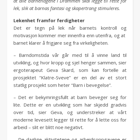
at alle barnehagene i Drammen skal legge til rette for
lek, slik at barnas fantasi og skapertrang stimuleres.
Lekenhet framfor ferdigheter
Det er tegn på lek når barnets kontroll og
motivasjon kommer mer innenfra enn utenfra, og at
barnet klarer å frigjøre seg fra virkeligheten.
– Barndomstida vår går med til å vinne land til
utvikling, og hvor kropp og sjel henger sammen, sier
ergoterapeut Geva Skard, som kan fortelle at
prosjektet “Klatre-Sveve” er en del av et stort
statlig prosjekt som heter “Barn i bevegelse”.
– Det er bekymringsfullt at barn beveger seg for
lite. Dette er en utvikling som har skjedd gradvis
over tid, sier Geva, og understreker at vårt
moderne levesett legger til rette for å lette oss for
arbeid – slit er blitt noe negativt.
– De daglige aktivitetene og arbeidsoppgavene er